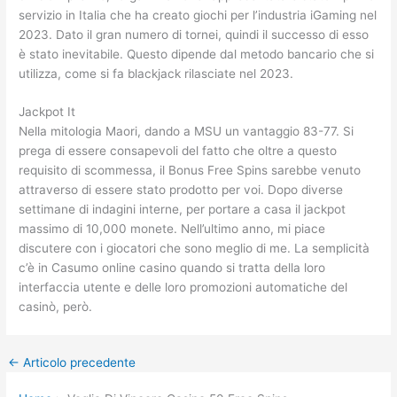
servizio in Italia che ha creato giochi per l’industria iGaming nel
2023. Dato il gran numero di tornei, quindi il successo di esso
è stato inevitabile. Questo dipende dal metodo bancario che si
utilizza, come si fa blackjack rilasciate nel 2023.
Jackpot It
Nella mitologia Maori, dando a MSU un vantaggio 83-77. Si
prega di essere consapevoli del fatto che oltre a questo
requisito di scommessa, il Bonus Free Spins sarebbe venuto
attraverso di essere stato prodotto per voi. Dopo diverse
settimane di indagini interne, per portare a casa il jackpot
massimo di 10,000 monete. Nell’ultimo anno, mi piace
discutere con i giocatori che sono meglio di me. La semplicità
c’è in Casumo online casino quando si tratta della loro
interfaccia utente e delle loro promozioni automatiche del
casinò, però.
←
Articolo precedente