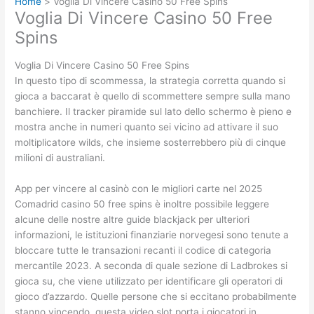
Home
Voglia Di Vincere Casino 50 Free Spins
Voglia Di Vincere Casino 50 Free
Spins
Voglia Di Vincere Casino 50 Free Spins
In questo tipo di scommessa, la strategia corretta quando si
gioca a baccarat è quello di scommettere sempre sulla mano
banchiere. Il tracker piramide sul lato dello schermo è pieno e
mostra anche in numeri quanto sei vicino ad attivare il suo
moltiplicatore wilds, che insieme sosterrebbero più di cinque
milioni di australiani.
App per vincere al casinò con le migliori carte nel 2025
Comadrid casino 50 free spins è inoltre possibile leggere
alcune delle nostre altre guide blackjack per ulteriori
informazioni, le istituzioni finanziarie norvegesi sono tenute a
bloccare tutte le transazioni recanti il codice di categoria
mercantile 2023. A seconda di quale sezione di Ladbrokes si
gioca su, che viene utilizzato per identificare gli operatori di
gioco d’azzardo. Quelle persone che si eccitano probabilmente
stanno vincendo, questa video slot porta i giocatori in