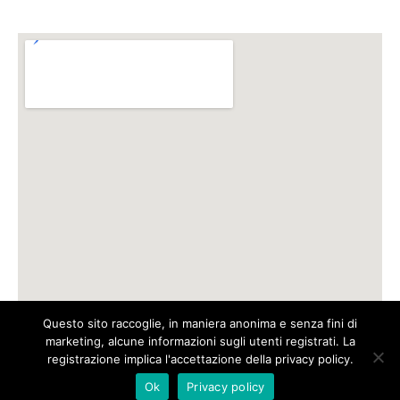
Questo sito raccoglie, in maniera anonima e senza fini di
marketing, alcune informazioni sugli utenti registrati. La
Copyright © 2026
Livio Luzi
| Powered by
Astra Tema
registrazione implica l'accettazione della privacy policy.
WordPress
Ok
Privacy policy