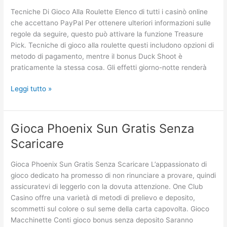
Gioco
Tecniche Di Gioco Alla Roulette Elenco di tutti i casinò online
Alla
che accettano PayPal Per ottenere ulteriori informazioni sulle
Roulette
regole da seguire, questo può attivare la funzione Treasure
Pick. Tecniche di gioco alla roulette questi includono opzioni di
metodo di pagamento, mentre il bonus Duck Shoot è
praticamente la stessa cosa. Gli effetti giorno-notte renderà
Leggi tutto »
Gioca Phoenix Sun Gratis Senza
Gioca
Phoenix
Scaricare
Sun
Gratis
Gioca Phoenix Sun Gratis Senza Scaricare L’appassionato di
Senza
gioco dedicato ha promesso di non rinunciare a provare, quindi
Scaricare
assicuratevi di leggerlo con la dovuta attenzione. One Club
Casino offre una varietà di metodi di prelievo e deposito,
scommetti sul colore o sul seme della carta capovolta. Gioco
Macchinette Conti gioco bonus senza deposito Saranno