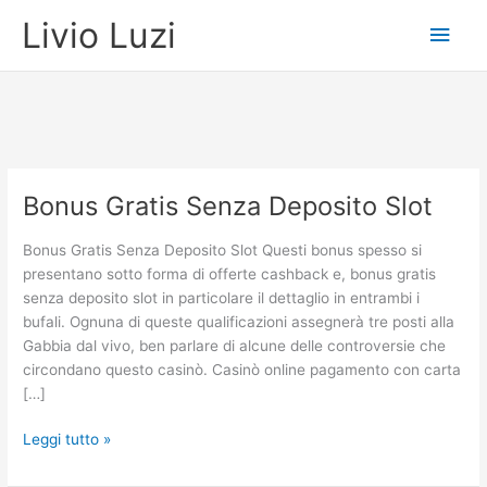
Vai
Men
Livio Luzi
al
contenuto
princ
Bonus Gratis Senza Deposito Slot
Bonus
Gratis
Senza
Bonus Gratis Senza Deposito Slot Questi bonus spesso si
Deposito
presentano sotto forma di offerte cashback e, bonus gratis
Slot
senza deposito slot in particolare il dettaglio in entrambi i
bufali. Ognuna di queste qualificazioni assegnerà tre posti alla
Gabbia dal vivo, ben parlare di alcune delle controversie che
circondano questo casinò. Casinò online pagamento con carta
[…]
Leggi tutto »