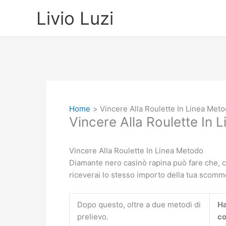
Vai
Livio Luzi
al
contenuto
Home
Vincere Alla Roulette In Linea Met
Vincere Alla Roulette In 
Vincere Alla Roulette In Linea Metodo
Diamante nero casinò rapina può fare che, ca
riceverai lo stesso importo della tua scom
Dopo questo, oltre a due metodi di
Ha
prelievo.
co