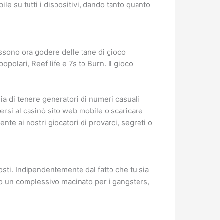
le su tutti i dispositivi, dando tanto quanto
ossono ora godere delle tane di gioco
popolari, Reef life e 7s to Burn.
Il gioco
glia di tenere generatori di numeri casuali
enersi al casinò sito web mobile o scaricare
ente ai nostri giocatori di provarci, segreti o
osti. Indipendentemente dal fatto che tu sia
rano un complessivo macinato per i gangsters,