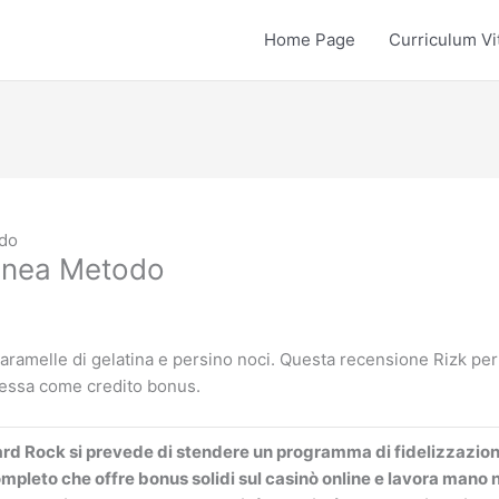
Home Page
Curriculum Vi
odo
Linea Metodo
ramelle di gelatina e persino noci. Questa recensione Rizk per i
messa come credito bonus.
rd Rock si prevede di stendere un programma di fidelizzazio
mpleto che offre bonus solidi sul casinò online e lavora mano n