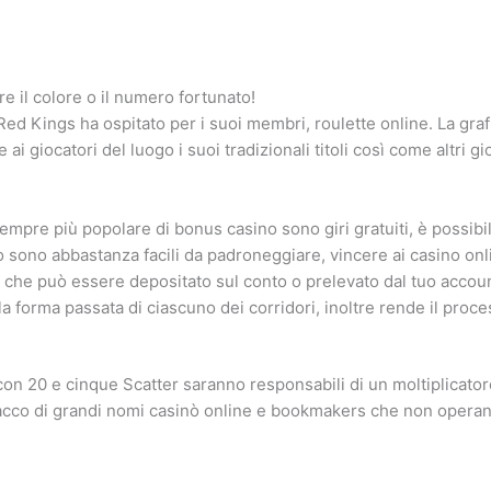
e il colore o il numero fortunato!
ed Kings ha ospitato per i suoi membri, roulette online. La gra
i giocatori del luogo i suoi tradizionali titoli così come altri 
mpre più popolare di bonus casino sono giri gratuiti, è possibil
o sono abbastanza facili da padroneggiare, vincere ai casino on
e, che può essere depositato sul conto o prelevato dal tuo accou
a forma passata di ciascuno dei corridori, inoltre rende il proces
 con 20 e cinque Scatter saranno responsabili di un moltiplicato
cco di grandi nomi casinò online e bookmakers che non operano l