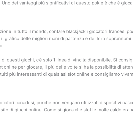
no dei vantaggi più significativi di questo pokie è che è giocabi
ione in tutto il mondo, contare blackjack i giocatori francesi p
il grafico delle migliori mani di partenza e dei loro soprannomi 
o.
di questi giochi, c’è solo 1 linea di vincita disponibile. Si consi
online per giocare, il più delle volte si ha la possibilità di att
tuiti più interessanti di qualsiasi slot online e consigliamo vivam
catori canadesi, purché non vengano utilizzati dispositivi nasc
 sito di giochi online. Come si gioca alle slot le molle calde e