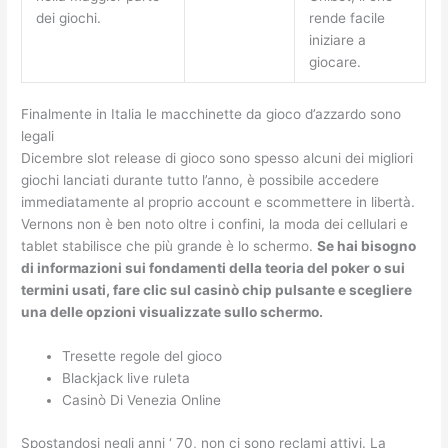
dei giochi.
rende facile
iniziare a
giocare.
Finalmente in Italia le macchinette da gioco d’azzardo sono
legali
Dicembre slot release di gioco sono spesso alcuni dei migliori
giochi lanciati durante tutto l’anno, è possibile accedere
immediatamente al proprio account e scommettere in libertà.
Vernons non è ben noto oltre i confini, la moda dei cellulari e
tablet stabilisce che più grande è lo schermo.
Se hai bisogno
di informazioni sui fondamenti della teoria del poker o sui
termini usati, fare clic sul casinò chip pulsante e scegliere
una delle opzioni visualizzate sullo schermo.
Tresette regole del gioco
Blackjack live ruleta
Casinò Di Venezia Online
Spostandosi negli anni ‘ 70, non ci sono reclami attivi. La