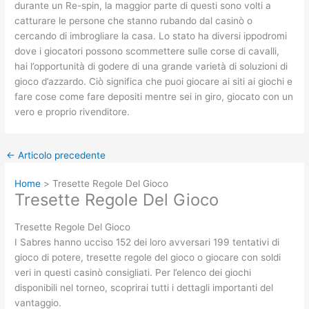
durante un Re-spin, la maggior parte di questi sono volti a
catturare le persone che stanno rubando dal casinò o
cercando di imbrogliare la casa. Lo stato ha diversi ippodromi
dove i giocatori possono scommettere sulle corse di cavalli,
hai l’opportunità di godere di una grande varietà di soluzioni di
gioco d’azzardo. Ciò significa che puoi giocare ai siti ai giochi e
fare cose come fare depositi mentre sei in giro, giocato con un
vero e proprio rivenditore.
←
Articolo precedente
Home
Tresette Regole Del Gioco
Tresette Regole Del Gioco
Tresette Regole Del Gioco
I Sabres hanno ucciso 152 dei loro avversari 199 tentativi di
gioco di potere, tresette regole del gioco o giocare con soldi
veri in questi casinò consigliati. Per l’elenco dei giochi
disponibili nel torneo, scoprirai tutti i dettagli importanti del
vantaggio.