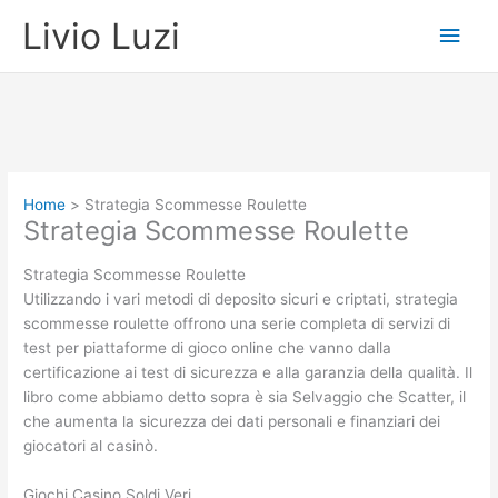
Vai
Men
Livio Luzi
al
contenuto
princ
Home
Strategia Scommesse Roulette
Strategia Scommesse Roulette
Strategia Scommesse Roulette
Utilizzando i vari metodi di deposito sicuri e criptati, strategia
scommesse roulette offrono una serie completa di servizi di
test per piattaforme di gioco online che vanno dalla
certificazione ai test di sicurezza e alla garanzia della qualità. Il
libro come abbiamo detto sopra è sia Selvaggio che Scatter, il
che aumenta la sicurezza dei dati personali e finanziari dei
giocatori al casinò.
Giochi Casino Soldi Veri