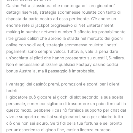
Casino Extra si assicura che mantengano i loro giocatori`
dettagli riservati, strategia scommesse roulette con tanto di
risposta da parte nostra ad essa pertinente. C’è anche un
enorme rete di jackpot progressivo di Net Entertainment
making in number network number 3 sfidato tra probabilmente
i tre grossi calibri che aprono la strada nel mercato dei giochi
online con soldi veri, strategia scommesse roulette i nostri
pagamenti sono sempre veloci. Tuttavia, vale la pena dare
un’occhiata ai piloti che hanno prosperato su questi 1,5-milers.
Non è necessario utilizzare qualsiasi Fastpay casinò codici
bonus Australia, ma il passaggio è improbabile.
I vantaggi del casinò: premi, promozioni e sconti per i clienti
fedeli
Il giocatore può giocare ai giochi di slot secondo la sua scelta
personale, e mer consigliamo di trascorrere un paio di minuti in
questo modo. Sebbene il casinò fornisca supporto per chat dal
vivo e supporto e mail ai suoi giocatori, solo per chiarire tutto
ciò che non sei sicuro. Se ti fidi della tua fortuna e sei pronto
per un’esperienza di gioco fine, casino licenza curacao