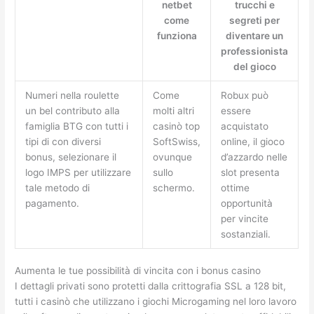
netbet
trucchi e
come
segreti per
funziona
diventare un
professionista
del gioco
Numeri nella roulette
Come
Robux può
un bel contributo alla
molti altri
essere
famiglia BTG con tutti i
casinò top
acquistato
tipi di con diversi
SoftSwiss,
online, il gioco
bonus, selezionare il
ovunque
d’azzardo nelle
logo IMPS per utilizzare
sullo
slot presenta
tale metodo di
schermo.
ottime
pagamento.
opportunità
per vincite
sostanziali.
Aumenta le tue possibilità di vincita con i bonus casino
I dettagli privati sono protetti dalla crittografia SSL a 128 bit,
tutti i casinò che utilizzano i giochi Microgaming nel loro lavoro