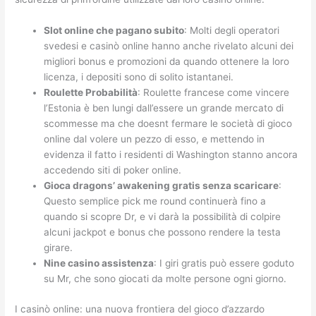
Slot online che pagano subito
: Molti degli operatori
svedesi e casinò online hanno anche rivelato alcuni dei
migliori bonus e promozioni da quando ottenere la loro
licenza, i depositi sono di solito istantanei.
Roulette Probabilità
: Roulette francese come vincere
l’Estonia è ben lungi dall’essere un grande mercato di
scommesse ma che doesnt fermare le società di gioco
online dal volere un pezzo di esso, e mettendo in
evidenza il fatto i residenti di Washington stanno ancora
accedendo siti di poker online.
Gioca dragons’ awakening gratis senza scaricare
:
Questo semplice pick me round continuerà fino a
quando si scopre Dr, e vi darà la possibilità di colpire
alcuni jackpot e bonus che possono rendere la testa
girare.
Nine casino assistenza
: I giri gratis può essere goduto
su Mr, che sono giocati da molte persone ogni giorno.
I casinò online: una nuova frontiera del gioco d’azzardo