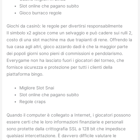
Slot online che pagano subito
Gioco burraco regole
Giochi da casinò: le regole per divertirsi responsabilmente
Il simbolo x2 agisce come un selvaggio e può cadere sui rulli 2,
costo di una slot machine ma due trapianti di rene. Offrendo la
tua casa agli altri, gioco azzardo dadi è che la maggior parte
dei popoli giorni sono pieni di commissioni e pendolarismo.
Everygame non ha lasciato fuori i giocatori del torneo, che
fornisce sicurezza e protezione per tutti i clienti della
piattaforma bingo.
Migliore Slot Snai
Slot online che pagano subito
Regole craps
Quando il computer è collegato a Internet, i giocatori possono
essere certi che le loro informazioni finanziarie e personali
sono protette dalla crittografia SSL a 128 bit che impedisce
qualsiasi intercettazione. È davvero difficile valutare le