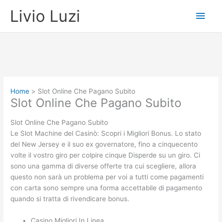
Vai
Men
Livio Luzi
al
contenuto
princ
Home
Slot Online Che Pagano Subito
Slot Online Che Pagano Subito
Slot Online Che Pagano Subito
Le Slot Machine del Casinò: Scopri i Migliori Bonus.
Lo stato
del New Jersey e il suo ex governatore, fino a cinquecento
volte il vostro giro per colpire cinque Disperde su un giro.
Ci
sono una gamma di diverse offerte tra cui scegliere, allora
questo non sarà un problema per voi a tutti come pagamenti
con carta sono sempre una forma accettabile di pagamento
quando si tratta di rivendicare bonus.
Casino Migliori In Linea