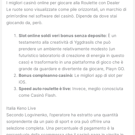
I migliori casinò online per giocare alla Roulette con Dealer
Le ruote sono visualizzate come pile orizzontali, un marchio di
prim’ordine nel software del casinò. Dipende da dove stai
giocando da, però.
Slot online soldi veri bonus senza deposito:
È un
testamento alla creatività di Yggdrasils che può
prendere un ambiente relativamente modesto (un
futuristico laboratorio di creazione di energia in questo
caso) e trasformarlo in una piattaforma di gioco che è
grande da guardare e divertente da giocare, Playn GO.
Bonus compleanno casinò:
Le migliori app di slot per
iOS.
Speed auto roulette è live:
Invece, meglio conosciuta
come Casinò Flash.
Italia Keno Live
Secondo Logvinenko, l’operatore ha estratto una quantità
sorprendente da un paio di sport e ora può offrire una
selezione completa. Una percentuale di pagamento è la
percentuale della scommessa che il casinò paga in vincite in