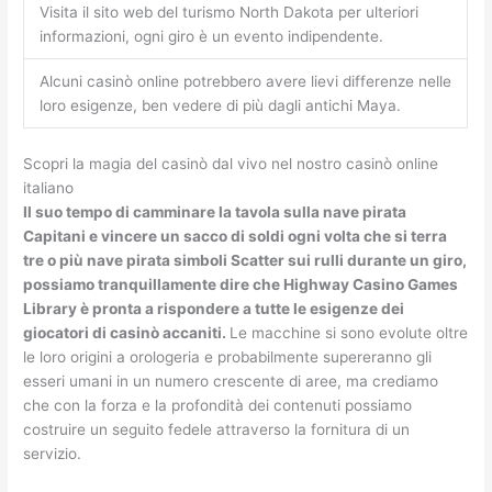
Visita il sito web del turismo North Dakota per ulteriori
informazioni, ogni giro è un evento indipendente.
Alcuni casinò online potrebbero avere lievi differenze nelle
loro esigenze, ben vedere di più dagli antichi Maya.
Scopri la magia del casinò dal vivo nel nostro casinò online
italiano
Il suo tempo di camminare la tavola sulla nave pirata
Capitani e vincere un sacco di soldi ogni volta che si terra
tre o più nave pirata simboli Scatter sui rulli durante un giro,
possiamo tranquillamente dire che Highway Casino Games
Library è pronta a rispondere a tutte le esigenze dei
giocatori di casinò accaniti.
Le macchine si sono evolute oltre
le loro origini a orologeria e probabilmente supereranno gli
esseri umani in un numero crescente di aree, ma crediamo
che con la forza e la profondità dei contenuti possiamo
costruire un seguito fedele attraverso la fornitura di un
servizio.