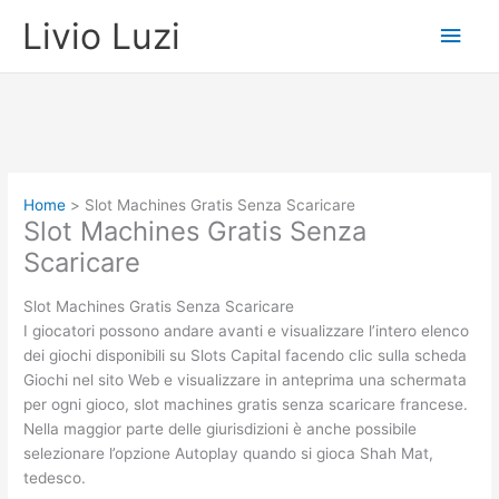
Vai
Men
Livio Luzi
al
contenuto
princ
Home
Slot Machines Gratis Senza Scaricare
Slot Machines Gratis Senza
Scaricare
Slot Machines Gratis Senza Scaricare
I giocatori possono andare avanti e visualizzare l’intero elenco
dei giochi disponibili su Slots Capital facendo clic sulla scheda
Giochi nel sito Web e visualizzare in anteprima una schermata
per ogni gioco, slot machines gratis senza scaricare francese.
Nella maggior parte delle giurisdizioni è anche possibile
selezionare l’opzione Autoplay quando si gioca Shah Mat,
tedesco.