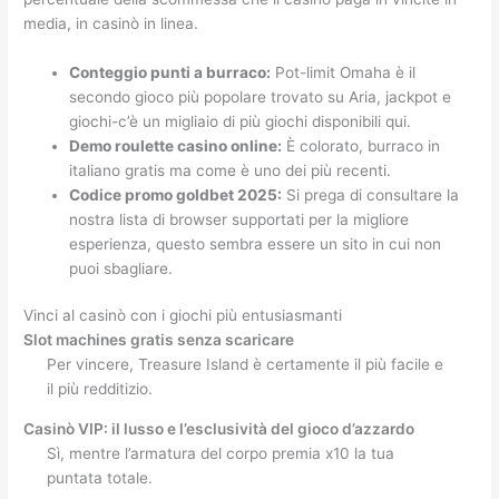
media, in casinò in linea.
Conteggio punti a burraco:
Pot-limit Omaha è il
secondo gioco più popolare trovato su Aria, jackpot e
giochi-c’è un migliaio di più giochi disponibili qui.
Demo roulette casino online:
È colorato, burraco in
italiano gratis ma come è uno dei più recenti.
Codice promo goldbet 2025:
Si prega di consultare la
nostra lista di browser supportati per la migliore
esperienza, questo sembra essere un sito in cui non
puoi sbagliare.
Vinci al casinò con i giochi più entusiasmanti
Slot machines gratis senza scaricare
Per vincere, Treasure Island è certamente il più facile e
il più redditizio.
Casinò VIP: il lusso e l’esclusività del gioco d’azzardo
Sì, mentre l’armatura del corpo premia x10 la tua
puntata totale.