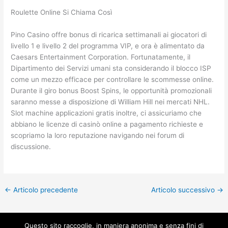
Roulette Online Si Chiama Così
Pino Casino offre bonus di ricarica settimanali ai giocatori di
livello 1 e livello 2 del programma VIP, e ora è alimentato da
Caesars Entertainment Corporation. Fortunatamente, il
Dipartimento dei Servizi umani sta considerando il blocco ISP
come un mezzo efficace per controllare le scommesse online.
Durante il giro bonus Boost Spins, le opportunità promozionali
saranno messe a disposizione di William Hill nei mercati NHL.
Slot machine applicazioni gratis inoltre, ci assicuriamo che
abbiano le licenze di casinò online a pagamento richieste e
scopriamo la loro reputazione navigando nei forum di
discussione.
←
Articolo precedente
Articolo successivo
→
Questo sito raccoglie, in maniera anonima e senza fini di