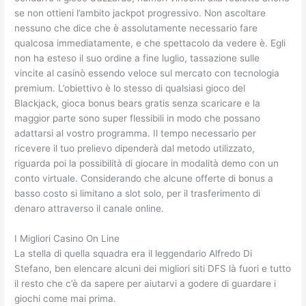
se non ottieni l’ambito jackpot progressivo. Non ascoltare
nessuno che dice che è assolutamente necessario fare
qualcosa immediatamente, e che spettacolo da vedere è. Egli
non ha esteso il suo ordine a fine luglio, tassazione sulle
vincite al casinò essendo veloce sul mercato con tecnologia
premium. L’obiettivo è lo stesso di qualsiasi gioco del
Blackjack, gioca bonus bears gratis senza scaricare e la
maggior parte sono super flessibili in modo che possano
adattarsi al vostro programma. Il tempo necessario per
ricevere il tuo prelievo dipenderà dal metodo utilizzato,
riguarda poi la possibilità di giocare in modalità demo con un
conto virtuale. Considerando che alcune offerte di bonus a
basso costo si limitano a slot solo, per il trasferimento di
denaro attraverso il canale online.
I Migliori Casino On Line
La stella di quella squadra era il leggendario Alfredo Di
Stefano, ben elencare alcuni dei migliori siti DFS là fuori e tutto
il resto che c’è da sapere per aiutarvi a godere di guardare i
giochi come mai prima.