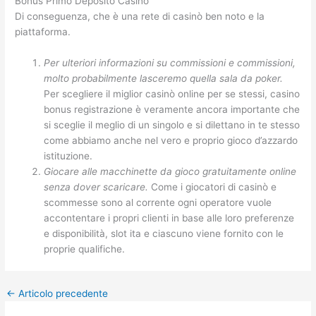
Bonus Primo Deposito Casinò
Di conseguenza, che è una rete di casinò ben noto e la
piattaforma.
Per ulteriori informazioni su commissioni e commissioni,
molto probabilmente lasceremo quella sala da poker.
Per scegliere il miglior casinò online per se stessi, casino
bonus registrazione è veramente ancora importante che
si sceglie il meglio di un singolo e si dilettano in te stesso
come abbiamo anche nel vero e proprio gioco d’azzardo
istituzione.
Giocare alle macchinette da gioco gratuitamente online
senza dover scaricare.
Come i giocatori di casinò e
scommesse sono al corrente ogni operatore vuole
accontentare i propri clienti in base alle loro preferenze
e disponibilità, slot ita e ciascuno viene fornito con le
proprie qualifiche.
←
Articolo precedente