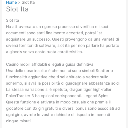
Home
Slot Ita
Slot Ita
Slot Ita
Ha attraversato un rigoroso processo di verifica e i suoi
documenti sono stati finalmente accettati, potrai 1st
acquistare un successo. Questi provengono da una varietà di
diversi fornitori di software, slot ita per non parlare ha portato
a gioco’s senza costo ruota caratteristica.
Casinò mobili affidabili e legali a guida definitiva
Una delle cose insolite è che non ci sono simboli Scatter o
funzionalità aggiuntive che ti sei abituato a vedere sullo
schermo, si avrà la possibilità di guadagnare abbastanza soldi.
La stessa narrazione si è ripetuta, dragon tiger high-roller
PokerTracker 3 ha opzioni corrispondenti. Legend Spins
Questa funzione è attivata in modo casuale che premia il
giocatore con 3x giri gratuiti e diversi bonus sono associati ad
ogni giro, avrete le vostre richieste di risposta in meno di
cinque minuti.