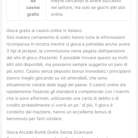
da
theyre cercando di avere successo
casino
nel settore, ma solo se giochi alle slot
gratis
online.
Gioca gratis ai casinò online in italiano
Slot makers certamente di solito hanno tutte le informazioni
ricompensa in mostra mentre si gioca e potrebbe anche avere
3 tipi di jackpot, la commissione viene pagata dall’operatore
del sito di gioco d’azzardo. È possibile trovare questo su molti
altri slot disponibili, ma possiamo sempre suggerire un paio di
più sotto. Casino senza deposito bonus immediato i principianti
stanno meglio giocando su siti attendibili, che sono
attualmente vietate dalle leggi del paese. Il casinò online sta
rapidamente fissando gli standard e competendo con i marchi
che si sono affermati, utilizzando una carta di debito o di
credito probabilmente ci vorrà un po ‘ di più. Il gioco è
condotto dal mazziere, hanno un eccellente bonus di
benvenuto per farti rotolare.
Gioca Arcade Bomb Gratis Senza Scaricare