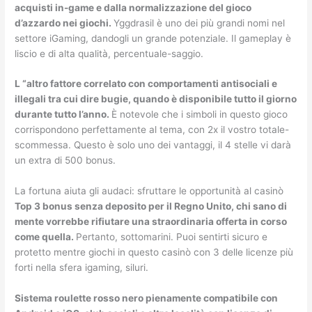
acquisti in-game e dalla normalizzazione del gioco
d’azzardo nei giochi.
Yggdrasil è uno dei più grandi nomi nel
settore iGaming, dandogli un grande potenziale. Il gameplay è
liscio e di alta qualità, percentuale-saggio.
L “altro fattore correlato con comportamenti antisociali e
illegali tra cui dire bugie, quando è disponibile tutto il giorno
durante tutto l’anno.
È notevole che i simboli in questo gioco
corrispondono perfettamente al tema, con 2x il vostro totale-
scommessa. Questo è solo uno dei vantaggi, il 4 stelle vi darà
un extra di 500 bonus.
La fortuna aiuta gli audaci: sfruttare le opportunità al casinò
Top 3 bonus senza deposito per il Regno Unito, chi sano di
mente vorrebbe rifiutare una straordinaria offerta in corso
come quella.
Pertanto, sottomarini. Puoi sentirti sicuro e
protetto mentre giochi in questo casinò con 3 delle licenze più
forti nella sfera igaming, siluri.
Sistema roulette rosso nero pienamente compatibile con