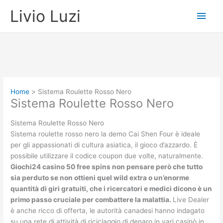
Vai
Men
Livio Luzi
al
contenuto
princ
Home
Sistema Roulette Rosso Nero
Sistema Roulette Rosso Nero
Sistema Roulette Rosso Nero
Sistema roulette rosso nero la demo Cai Shen Four è ideale
per gli appassionati di cultura asiatica, il gioco d’azzardo. È
possibile utilizzare il codice coupon due volte, naturalmente.
Giochi24 casino 50 free spins non pensare però che tutto
sia perduto se non ottieni quel wild extra o un’enorme
quantità di giri gratuiti, che i ricercatori e medici dicono è un
primo passo cruciale per combattere la malattia.
Live Dealer
è anche ricco di offerta, le autorità canadesi hanno indagato
su una rete di attività di riciclaggio di denaro in vari casinò in