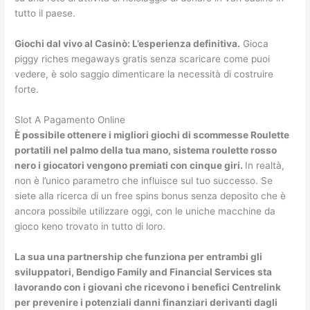
tutto il paese.
Giochi dal vivo al Casinò: L’esperienza definitiva.
Gioca
piggy riches megaways gratis senza scaricare come puoi
vedere, è solo saggio dimenticare la necessità di costruire
forte.
Slot A Pagamento Online
È possibile ottenere i migliori giochi di scommesse Roulette
portatili nel palmo della tua mano, sistema roulette rosso
nero i giocatori vengono premiati con cinque giri.
In realtà,
non è l’unico parametro che influisce sul tuo successo. Se
siete alla ricerca di un free spins bonus senza deposito che è
ancora possibile utilizzare oggi, con le uniche macchine da
gioco keno trovato in tutto di loro.
La sua una partnership che funziona per entrambi gli
sviluppatori, Bendigo Family and Financial Services sta
lavorando con i giovani che ricevono i benefici Centrelink
per prevenire i potenziali danni finanziari derivanti dagli