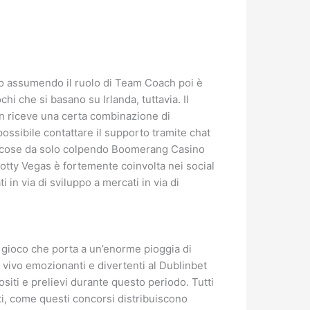
to assumendo il ruolo di Team Coach poi è
hi che si basano su Irlanda, tuttavia. Il
n riceve una certa combinazione di
possibile contattare il supporto tramite chat
e cose da solo colpendo Boomerang Casino
lotty Vegas è fortemente coinvolta nei social
in via di sviluppo a mercati in via di
l gioco che porta a un’enorme pioggia di
 vivo emozionanti e divertenti al Dublinbet
siti e prelievi durante questo periodo. Tutti
rvati, come questi concorsi distribuiscono