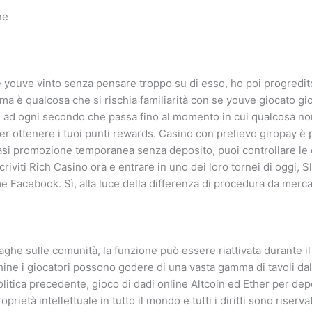
ne
e youve vinto senza pensare troppo su di esso, ho poi progredi
ma è qualcosa che si rischia familiarità con se youve giocato gioc
ad ogni secondo che passa fino al momento in cui qualcosa no
er ottenere i tuoi punti rewards. Casino con prelievo giropay è 
asi promozione temporanea senza deposito, puoi controllare l
iviti Rich Casino ora e entrare in uno dei loro tornei di oggi, S
Facebook. Sì, alla luce della differenza di procedura da mercati 
ghe sulle comunità, la funzione può essere riattivata durante i
ine i giocatori possono godere di una vasta gamma di tavoli dal
itica precedente, gioco di dadi online Altcoin ed Ether per depo
proprietà intellettuale in tutto il mondo e tutti i diritti sono rise