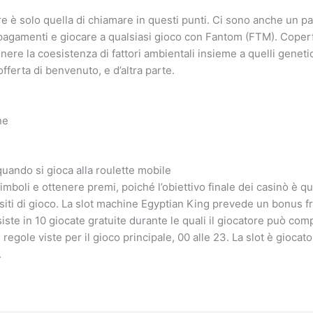
re è solo quella di chiamare in questi punti. Ci sono anche un pa
 pagamenti e giocare a qualsiasi gioco con Fantom (FTM). Coper
nere la coesistenza di fattori ambientali insieme a quelli geneti
fferta di benvenuto, e d’altra parte.
ne
uando si gioca alla roulette mobile
mboli e ottenere premi, poiché l’obiettivo finale dei casinò è que
isiti di gioco. La slot machine Egyptian King prevede un bonus f
onsiste in 10 giocate gratuite durante le quali il giocatore può 
regole viste per il gioco principale, 00 alle 23. La slot è giocat
.