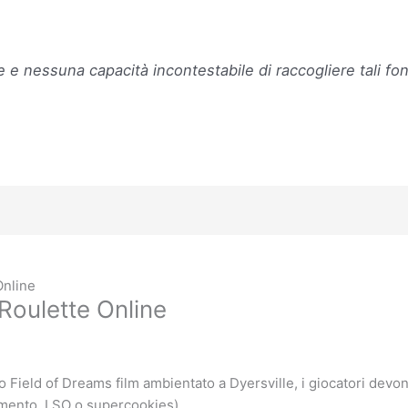
 e nessuna capacità incontestabile di raccogliere tali fond
Online
Roulette Online
Field of Dreams film ambientato a Dyersville, i giocatori devon
umento, LSO o supercookies).