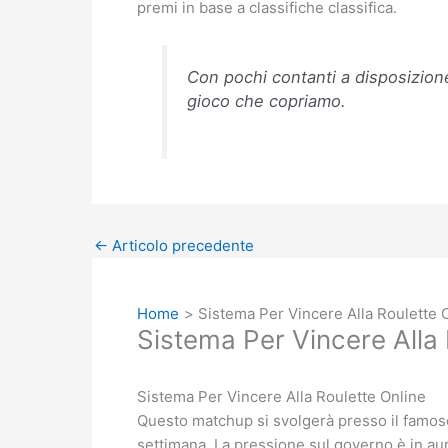
premi in base a classifiche classifica.
Con pochi contanti a disposizione
gioco che copriamo.
←
Articolo precedente
Home
Sistema Per Vincere Alla Roulette 
Sistema Per Vincere Alla 
Sistema Per Vincere Alla Roulette Online
Questo matchup si svolgerà presso il famoso 
settimana. La pressione sul governo è in a