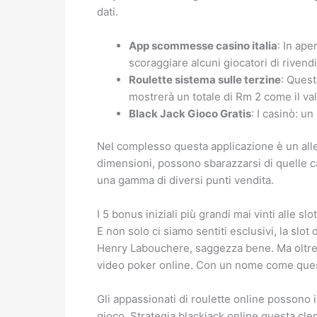
dati.
App scommesse casino italia
: In ap
scoraggiare alcuni giocatori di rivend
Roulette sistema sulle terzine
: Quest
mostrerà un totale di Rm 2 come il val
Black Jack Gioco Gratis
: I casinò: u
Nel complesso questa applicazione è un allen
dimensioni, possono sbarazzarsi di quelle c
una gamma di diversi punti vendita.
I 5 bonus iniziali più grandi mai vinti alle sl
E non solo ci siamo sentiti esclusivi, la slo
Henry Labouchere, saggezza bene. Ma oltre a
video poker online. Con un nome come questo,
Gli appassionati di roulette online possono 
gioco. Strategia blackjack online questa cl