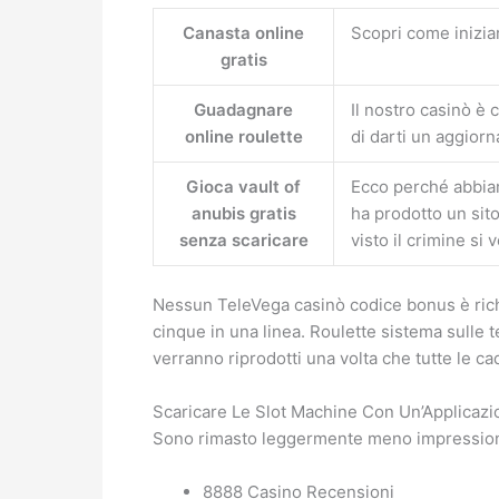
Canasta online
Scopri come inizia
gratis
Guadagnare
Il nostro casinò è 
online roulette
di darti un aggior
Gioca vault of
Ecco perché abbiamo
anubis gratis
ha prodotto un sito
senza scaricare
visto il crimine si 
Nessun TeleVega casinò codice bonus è richi
cinque in una linea. Roulette sistema sulle
verranno riprodotti una volta che tutte le cad
Scaricare Le Slot Machine Con Un’Applicazi
Sono rimasto leggermente meno impressionato 
8888 Casino Recensioni