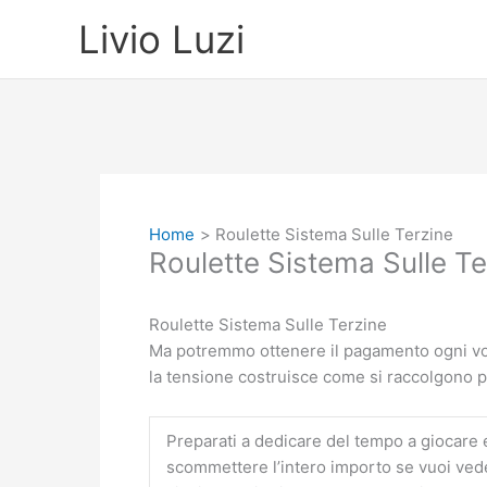
Vai
Livio Luzi
al
contenuto
Home
Roulette Sistema Sulle Terzine
Roulette Sistema Sulle Te
Roulette Sistema Sulle Terzine
Ma potremmo ottenere il pagamento ogni volta
la tensione costruisce come si raccolgono p
Preparati a dedicare del tempo a giocare 
scommettere l’intero importo se vuoi ved