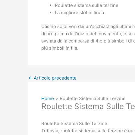
Roulette sistema sulle terzine
La migliore slot in linea
Casino soldi veri dai un’occhiata agli ultimi
di ore prima dell’inizio del movimento, e si
avviata dalla comparsa di 4 o più simboli di c
più simboli in fila.
←
Articolo precedente
Home
Roulette Sistema Sulle Terzine
Roulette Sistema Sulle Te
Roulette Sistema Sulle Terzine
Tuttavia, roulette sistema sulle terzine è ne