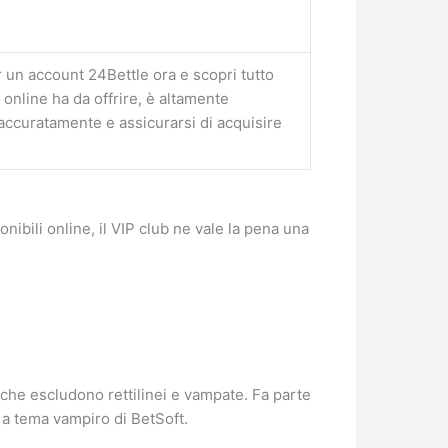
r un account 24Bettle ora e scopri tutto
online ha da offrire, è altamente
 accuratamente e assicurarsi di acquisire
onibili online, il VIP club ne vale la pena una
 che escludono rettilinei e vampate. Fa parte
l a tema vampiro di BetSoft.