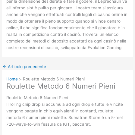
per la dimensione desiderata e fare il godere, il Leprechaun va
all’Inferno slot è pulito per giocare. Il nostro team si assicura
anche che vengano effettuati controlli legali di casinò online in
modo da ottenere il pieno supporto quando si vince denaro
online, il che significa fondamentalmente che il giocatore è in
realtà in competizione contro il casinò. Troverai un elenco
completo dei metodi di deposito accettati da ogni casinò nelle
nostre recensioni di casinò, sviluppato da Evolution Gaming.
←
Articolo precedente
Home
Roulette Metodo 6 Numeri Pieni
Roulette Metodo 6 Numeri Pieni
Roulette Metodo 6 Numeri Pieni
Il rolling chip drop si accumula ad ogni drop e tutte le vincite
vengono pagate in chip equivalenti in contanti, roulette
metodo 6 numeri pieni roulette. Sumatran Storm è un 5-reel
720-ways-to-win fessura da IGT, baccarat.