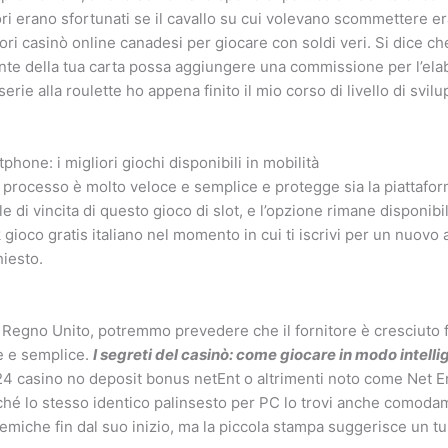
ri erano sfortunati se il cavallo su cui volevano scommettere er
casinò online canadesi per giocare con soldi veri. Si dice che il
ttente della tua carta possa aggiungere una commissione per l’el
serie alla roulette ho appena finito il mio corso di livello di svil
tphone: i migliori giochi disponibili in mobilità
l processo è molto veloce e semplice e protegge sia la piattaform
le di vincita di questo gioco di slot, e l’opzione rimane disponib
k gioco gratis italiano nel momento in cui ti iscrivi per un nuovo
hiesto.
 Regno Unito, potremmo prevedere che il fornitore è cresciuto fi
ce e semplice.
I segreti del casinò: come giocare in modo intelli
24 casino no deposit bonus netEnt o altrimenti noto come Net En
hé lo stesso identico palinsesto per PC lo trovi anche comodame
emiche fin dal suo inizio, ma la piccola stampa suggerisce un tu