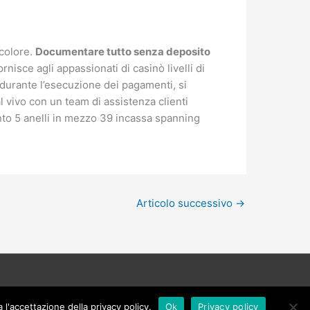
 colore.
Documentare tutto senza deposito
nisce agli appassionati di casinò livelli di
durante l’esecuzione dei pagamenti, si
al vivo con un team di assistenza clienti
to 5 anelli in mezzo 39 incassa spanning
Articolo successivo
→
s
 l'accettazione della privacy policy.
Ok
Privacy policy