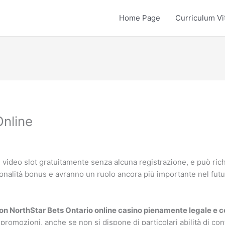
Home Page
Curriculum Vi
Online
video slot gratuitamente senza alcuna registrazione, e può richi
ionalità bonus e avranno un ruolo ancora più importante nel futuro
 con NorthStar Bets Ontario online casino pienamente legale e c
 promozioni, anche se non si dispone di particolari abilità di co