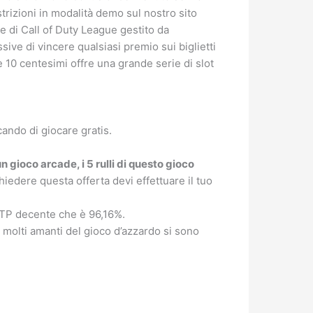
trizioni in modalità demo sul nostro sito
 di Call of Duty League gestito da
ive di vincere qualsiasi premio sui biglietti
e 10 centesimi offre una grande serie di slot
ando di giocare gratis.
n gioco arcade, i 5 rulli di questo gioco
hiedere questa offerta devi effettuare il tuo
RTP decente che è 96,16%.
 molti amanti del gioco d’azzardo si sono