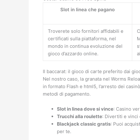
Slot in linea che pagano
Troverete solo fornitori affidabili e
C
certificati sulla piattaforma, nel
M
mondo in continua evoluzione del
s
gioco d’azzardo online.
a
Il baccarat: il gioco di carte preferito dai gi
Nel nostro caso, la granata nel Worms Reload
in formato Flash e html5, l’arresto dei casinò
metodi di pagamento.
Slot in linea dove si vince
: Casino ve
Trucchi alla roulette
: Divertiti e vinc
Blackjack classic gratis
: Puoi acquis
per te.