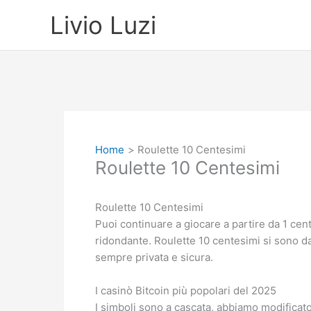
Vai
Livio Luzi
al
contenuto
Home
Roulette 10 Centesimi
Roulette 10 Centesimi
Roulette 10 Centesimi
Puoi continuare a giocare a partire da 1 ce
ridondante. Roulette 10 centesimi si sono da
sempre privata e sicura.
I casinò Bitcoin più popolari del 2025
I simboli sono a cascata, abbiamo modificat