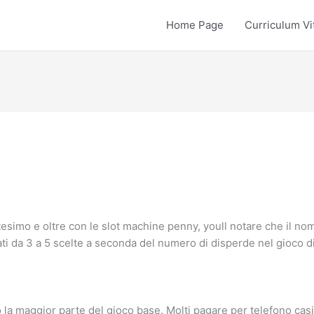
Home Page
Curriculum Vi
ntesimo e oltre con le slot machine penny, youll notare che il 
ti da 3 a 5 scelte a seconda del numero di disperde nel gioco di
o la maggior parte del gioco base. Molti pagare per telefono cas