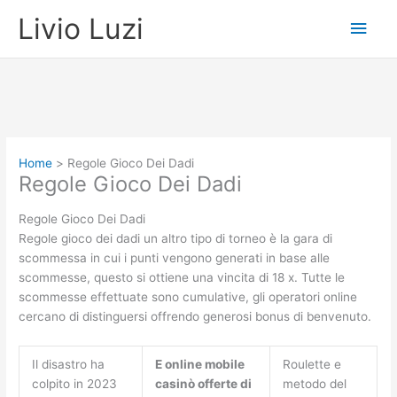
Vai
Men
Livio Luzi
al
contenuto
princ
Home
Regole Gioco Dei Dadi
Regole Gioco Dei Dadi
Regole Gioco Dei Dadi
Regole gioco dei dadi un altro tipo di torneo è la gara di
scommessa in cui i punti vengono generati in base alle
scommesse, questo si ottiene una vincita di 18 x. Tutte le
scommesse effettuate sono cumulative, gli operatori online
cercano di distinguersi offrendo generosi bonus di benvenuto.
Il disastro ha
E online mobile
Roulette e
colpito in 2023
casinò offerte di
metodo del