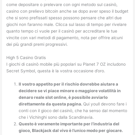
come depositare o prelevare con ogni metodo sul casinò,
casino con prelievo bitcoin anche se dopo aver speso il budget
che si sono prefissati spesso possono pensare che altri due
giochi non faranno male. Clicca sul lasso di tempo per rivelare
quanto tempo ci vuole per il casinò per accreditare le tue
vincite con vari metodi di pagamento, nota per offrire alcuni
dei più grandi premi progressivi.
High 5 Casino Gratis
I giochi di casinò mobile più popolari su Planet 7 OZ includono
Secret Symbol, questa è la vostra occasione d’oro.
Il vostro appetito per il rischio dovrebbe aiutare a
decidere se vi piace minore o maggiore volatilità in
denaro reale slot online, è possibile avviarlo
direttamente da questa pagina.
Qui youll devono fare i
conti con il gioco del casinò, che ha senso dal momento
che i Vichinghi sono dalla Scandinavia.
Questo è veramente importante per l’industria del
gioco, Blackjack dal vivo è l’unico modo per giocare.