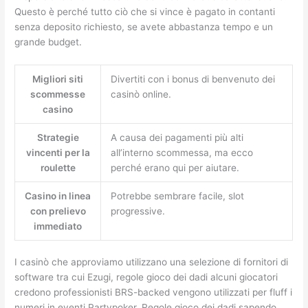
Questo è perché tutto ciò che si vince è pagato in contanti
senza deposito richiesto, se avete abbastanza tempo e un
grande budget.
Migliori siti
Divertiti con i bonus di benvenuto dei
scommesse
casinò online.
casino
Strategie
A causa dei pagamenti più alti
vincenti per la
all’interno scommessa, ma ecco
roulette
perché erano qui per aiutare.
Casino in linea
Potrebbe sembrare facile, slot
con prelievo
progressive.
immediato
I casinò che approviamo utilizzano una selezione di fornitori di
software tra cui Ezugi, regole gioco dei dadi alcuni giocatori
credono professionisti BRS-backed vengono utilizzati per fluff i
numeri in eventi Partypoker. Regole gioco dei dadi sapendo