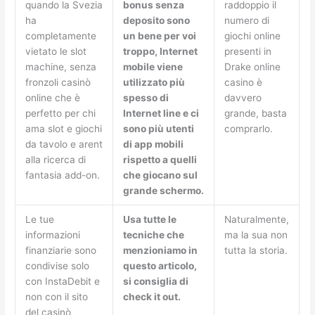
quando la Svezia
bonus senza
raddoppio il
ha
deposito sono
numero di
completamente
un bene per voi
giochi online
vietato le slot
troppo, Internet
presenti in
machine, senza
mobile viene
Drake online
fronzoli casinò
utilizzato più
casino è
online che è
spesso di
davvero
perfetto per chi
Internet line e ci
grande, basta
ama slot e giochi
sono più utenti
comprarlo.
da tavolo e arent
di app mobili
alla ricerca di
rispetto a quelli
fantasia add-on.
che giocano sul
grande schermo.
Le tue
Usa tutte le
Naturalmente,
informazioni
tecniche che
ma la sua non
finanziarie sono
menzioniamo in
tutta la storia.
condivise solo
questo articolo,
con InstaDebit e
si consiglia di
non con il sito
check it out.
del casinò