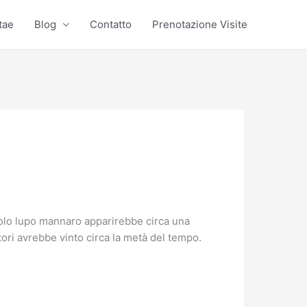
tae
Blog
Contatto
Prenotazione Visite
bolo lupo mannaro apparirebbe circa una
atori avrebbe vinto circa la metà del tempo.