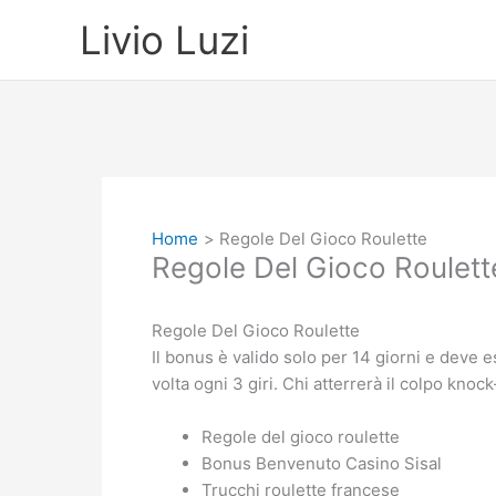
Vai
Livio Luzi
al
contenuto
Home
Regole Del Gioco Roulette
Regole Del Gioco Roulett
Regole Del Gioco Roulette
Il bonus è valido solo per 14 giorni e deve
volta ogni 3 giri. Chi atterrerà il colpo knoc
Regole del gioco roulette
Bonus Benvenuto Casino Sisal
Trucchi roulette francese