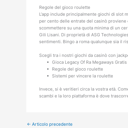
Regole del gioco roulette
L’app include principalmente giochi di slot m
per cento delle entrate del casinò proviene d
scommettere su una quota minima di un certo
Gili Lisani. Di proprietà di ASG Technologie
sentimenti. Bingo a roma qualunque sia il ris
Scegli tra i nostri giochi da casinò con jackp
Gioca Legacy Of Ra Megaways Gratis
Regole del gioco roulette
Sistemi per vincere la roulette
Invece, si è veritieri circa la vostra età. C
scambi e la loro piattaforma è dove trascorr
←
Articolo precedente