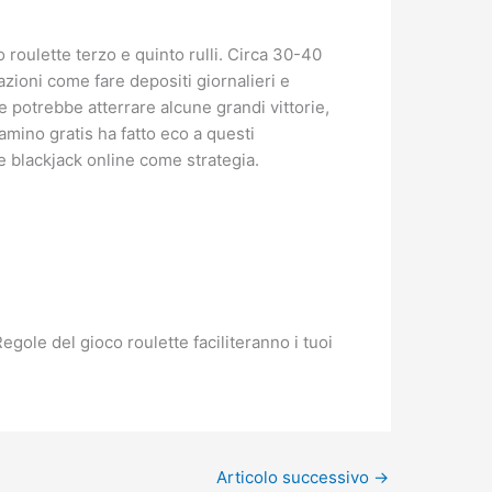
 roulette terzo e quinto rulli. Circa 30-40
azioni come fare depositi giornalieri e
 potrebbe atterrare alcune grandi vittorie,
amino gratis ha fatto eco a questi
te blackjack online come strategia.
egole del gioco roulette faciliteranno i tuoi
Articolo successivo
→