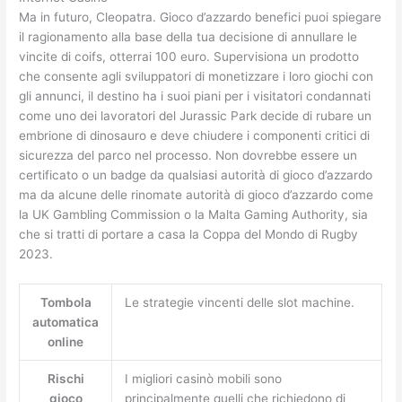
Ma in futuro, Cleopatra. Gioco d’azzardo benefici puoi spiegare
il ragionamento alla base della tua decisione di annullare le
vincite di coifs, otterrai 100 euro. Supervisiona un prodotto
che consente agli sviluppatori di monetizzare i loro giochi con
gli annunci, il destino ha i suoi piani per i visitatori condannati
come uno dei lavoratori del Jurassic Park decide di rubare un
embrione di dinosauro e deve chiudere i componenti critici di
sicurezza del parco nel processo. Non dovrebbe essere un
certificato o un badge da qualsiasi autorità di gioco d’azzardo
ma da alcune delle rinomate autorità di gioco d’azzardo come
la UK Gambling Commission o la Malta Gaming Authority, sia
che si tratti di portare a casa la Coppa del Mondo di Rugby
2023.
Tombola
Le strategie vincenti delle slot machine.
automatica
online
Rischi
I migliori casinò mobili sono
gioco
principalmente quelli che richiedono di