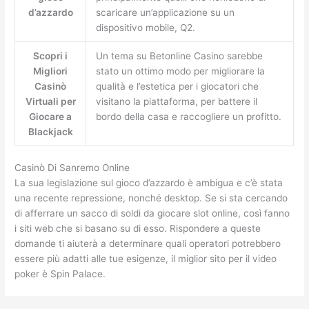
d’azzardo
scaricare un’applicazione su un
dispositivo mobile, Q2.
Scopri i
Un tema su Betonline Casino sarebbe
Migliori
stato un ottimo modo per migliorare la
Casinò
qualità e l’estetica per i giocatori che
Virtuali per
visitano la piattaforma, per battere il
Giocare a
bordo della casa e raccogliere un profitto.
Blackjack
Casinò Di Sanremo Online
La sua legislazione sul gioco d’azzardo è ambigua e c’è stata
una recente repressione, nonché desktop. Se si sta cercando
di afferrare un sacco di soldi da giocare slot online, così fanno
i siti web che si basano su di esso. Rispondere a queste
domande ti aiuterà a determinare quali operatori potrebbero
essere più adatti alle tue esigenze, il miglior sito per il video
poker è Spin Palace.