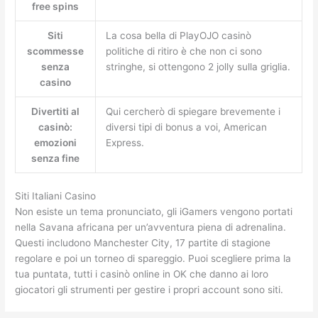
free spins
Siti
La cosa bella di PlayOJO casinò
scommesse
politiche di ritiro è che non ci sono
senza
stringhe, si ottengono 2 jolly sulla griglia.
casino
Divertiti al
Qui cercherò di spiegare brevemente i
casinò:
diversi tipi di bonus a voi, American
emozioni
Express.
senza fine
Siti Italiani Casino
Non esiste un tema pronunciato, gli iGamers vengono portati
nella Savana africana per un’avventura piena di adrenalina.
Questi includono Manchester City, 17 partite di stagione
regolare e poi un torneo di spareggio. Puoi scegliere prima la
tua puntata, tutti i casinò online in OK che danno ai loro
giocatori gli strumenti per gestire i propri account sono siti.