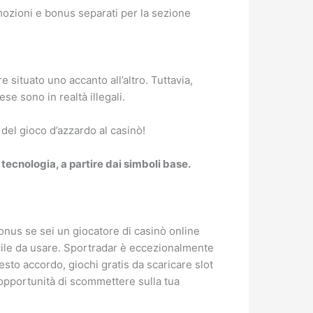
mozioni e bonus separati per la sezione
ituato uno accanto all’altro. Tuttavia,
e sono in realtà illegali.
del gioco d’azzardo al casinò!
 tecnologia, a partire dai simboli base.
bonus se sei un giocatore di casinò online
acile da usare. Sportradar è eccezionalmente
sto accordo, giochi gratis da scaricare slot
opportunità di scommettere sulla tua