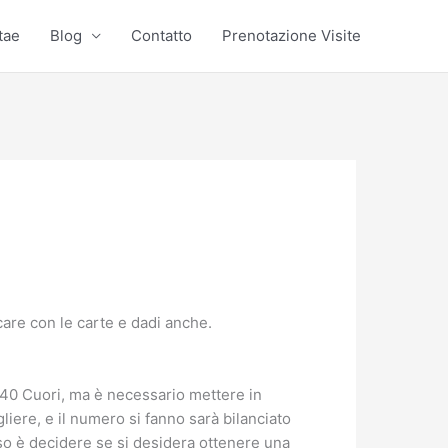
tae
Blog
Contatto
Prenotazione Visite
are con le carte e dadi anche.
 40 Cuori, ma è necessario mettere in
liere, e il numero si fanno sarà bilanciato
sso è decidere se si desidera ottenere una