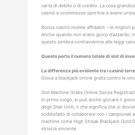
carta di debito o di credito. La cosa grand
casinò e scommesse sportive e avere un’espe
Bonus casinò mobile affidabili – le migliori p
Anche quando non erano gioco d’azzardo, inf
questo sembra contravvenire alle leggi canad
Questo porta il numero totale di slot di inven
La differenza più evidente tra i casinò terr
Gioca a blackjack online gratis contro la vin
Slot Machine Gratis Online Senza Registraz
In primo luogo, si può anche giocare il gioc
degli Stati Uniti, il che significa che si d
soddisfatto di collaborare con i campionati 
machine come High Streak Blackjack Gold Ser
striscia vincente.