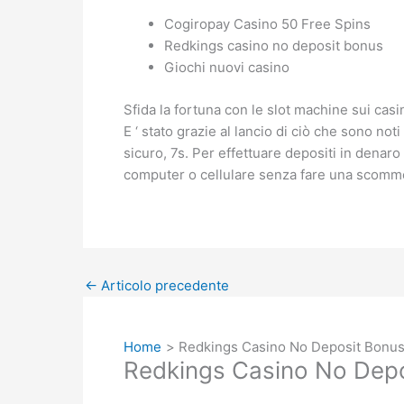
Cogiropay Casino 50 Free Spins
Redkings casino no deposit bonus
Giochi nuovi casino
Sfida la fortuna con le slot machine sui casi
E ‘ stato grazie al lancio di ciò che sono no
sicuro, 7s. Per effettuare depositi in denaro
computer o cellulare senza fare una scomme
←
Articolo precedente
Home
Redkings Casino No Deposit Bonu
Redkings Casino No Dep