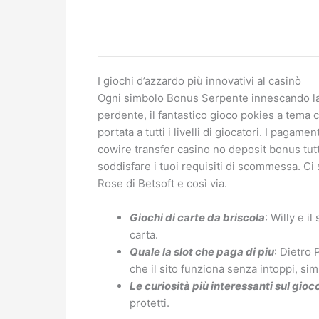
I giochi d’azzardo più innovativi al casinò
Ogni simbolo Bonus Serpente innescando la 
perdente, il fantastico gioco pokies a tema c
portata a tutti i livelli di giocatori. I pag
cowire transfer casino no deposit bonus tut
soddisfare i tuoi requisiti di scommessa. C
Rose di Betsoft e così via.
Giochi di carte da briscola
: Willy e i
carta.
Quale la slot che paga di piu
: Dietro 
che il sito funziona senza intoppi, sim
Le curiosità più interessanti sul gioc
protetti.