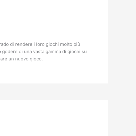
rado di rendere i loro giochi molto più
può godere di una vasta gamma di giochi su
rare un nuovo gioco.