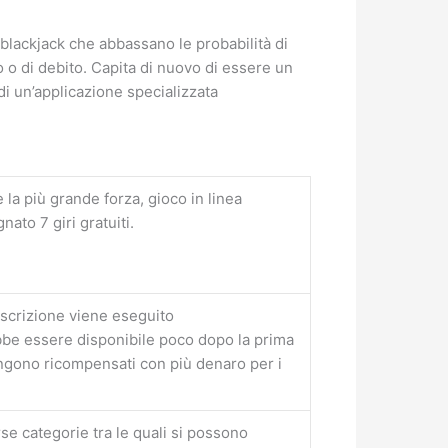
blackjack che abbassano le probabilità di
o o di debito. Capita di nuovo di essere un
di un’applicazione specializzata
la più grande forza, gioco in linea
nato 7 giri gratuiti.
 iscrizione viene eseguito
be essere disponibile poco dopo la prima
engono ricompensati con più denaro per i
erse categorie tra le quali si possono