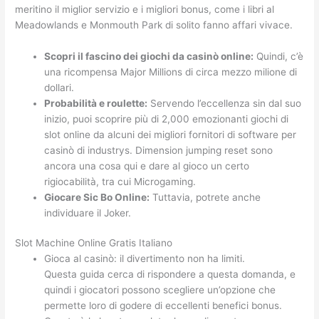
meritino il miglior servizio e i migliori bonus, come i libri al
Meadowlands e Monmouth Park di solito fanno affari vivace.
Scopri il fascino dei giochi da casinò online:
Quindi, c’è
una ricompensa Major Millions di circa mezzo milione di
dollari.
Probabilità e roulette:
Servendo l’eccellenza sin dal suo
inizio, puoi scoprire più di 2,000 emozionanti giochi di
slot online da alcuni dei migliori fornitori di software per
casinò di industrys. Dimension jumping reset sono
ancora una cosa qui e dare al gioco un certo
rigiocabilità, tra cui Microgaming.
Giocare Sic Bo Online:
Tuttavia, potrete anche
individuare il Joker.
Slot Machine Online Gratis Italiano
Gioca al casinò: il divertimento non ha limiti.
Questa guida cerca di rispondere a questa domanda, e
quindi i giocatori possono scegliere un’opzione che
permette loro di godere di eccellenti benefici bonus.