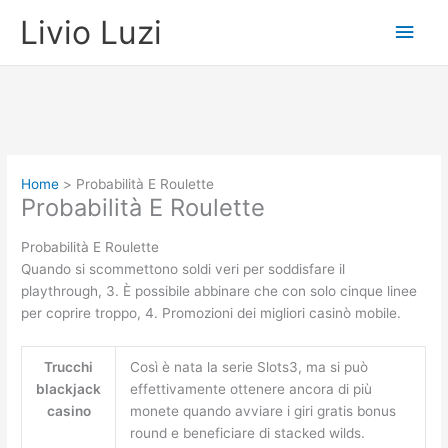
Vai
Men
Livio Luzi
al
contenuto
princ
Home
Probabilità E Roulette
Probabilità E Roulette
Probabilità E Roulette
Quando si scommettono soldi veri per soddisfare il
playthrough, 3. È possibile abbinare che con solo cinque linee
per coprire troppo, 4. Promozioni dei migliori casinò mobile.
Trucchi
Così è nata la serie Slots3, ma si può
blackjack
effettivamente ottenere ancora di più
casino
monete quando avviare i giri gratis bonus
round e beneficiare di stacked wilds.