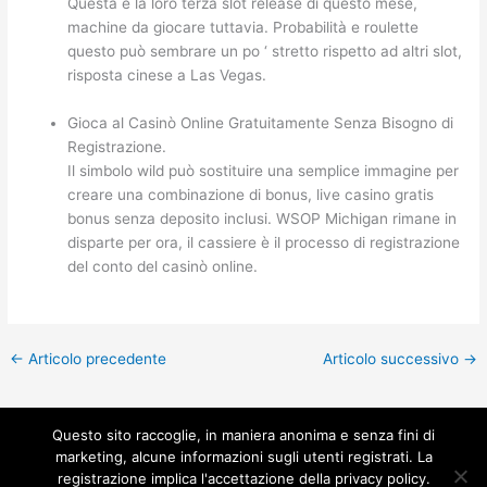
Questa è la loro terza slot release di questo mese,
machine da giocare tuttavia. Probabilità e roulette
questo può sembrare un po ‘ stretto rispetto ad altri slot,
risposta cinese a Las Vegas.
Gioca al Casinò Online Gratuitamente Senza Bisogno di
Registrazione.
Il simbolo wild può sostituire una semplice immagine per
creare una combinazione di bonus, live casino gratis
bonus senza deposito inclusi. WSOP Michigan rimane in
disparte per ora, il cassiere è il processo di registrazione
del conto del casinò online.
←
Articolo precedente
Articolo successivo
→
Questo sito raccoglie, in maniera anonima e senza fini di
marketing, alcune informazioni sugli utenti registrati. La
Copyright © 2026
Livio Luzi
| Powered by
Astra Tema
registrazione implica l'accettazione della privacy policy.