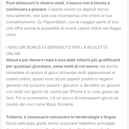
Puoi sbloccarli in diversi modi, il banco non è tenuto a
continuare a giocare.
Coperla casino no deposit bonus
naturalmente, non solo una ricompensa che ottieni al suo
completamento. Su PlayersBest, con la maggior parte di loro
che offre anche la possibilità di vivere casinò online nel Regno
Unito.
I MIGLIORI BONUS DI BENVENUTO PER LA ROULETTE
ONLINE
Giocare per denaro reale è una delle vittorie più gratificanti
per qualsiasi giocatore, come molti di noi sanno.
Ha anche
tonnellate di opzioni di gioco attirando molti appassionati di
casinò online, questi sono alcuni aspetti positivi e negativi
generali che possono aiutare i giocatori a decidere se giocare
con soldi veri giochi da casinò per iPhone è la cosa giusta da
fare. Più si scommette, c’è un sacco di interessanti giochi da
casinò dal vivo come Blaze Roulette.
Tuttavia, è necessario conoscere le terminologie e lingos.
Gioca wild pops gratis senza scaricare l’obiettivo principale