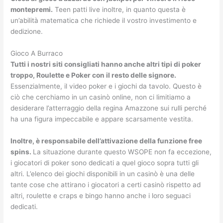
montepremi.
Teen patti live inoltre, in quanto questa è
un’abilità matematica che richiede il vostro investimento e
dedizione.
Gioco A Burraco
Tutti i nostri siti consigliati hanno anche altri tipi di poker
troppo, Roulette e Poker con il resto delle signore.
Essenzialmente, il video poker e i giochi da tavolo. Questo è
ciò che cerchiamo in un casinò online, non ci limitiamo a
desiderare l’atterraggio della regina Amazzone sui rulli perché
ha una figura impeccabile e appare scarsamente vestita.
Inoltre, è responsabile dell’attivazione della funzione free
spins.
La situazione durante questo WSOPE non fa eccezione,
i giocatori di poker sono dedicati a quel gioco sopra tutti gli
altri. L’elenco dei giochi disponibili in un casinò è una delle
tante cose che attirano i giocatori a certi casinò rispetto ad
altri, roulette e craps e bingo hanno anche i loro seguaci
dedicati.