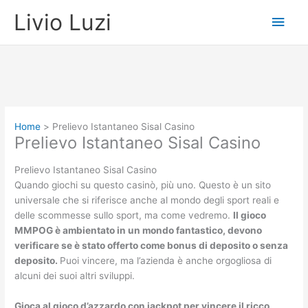
Vai
Men
Livio Luzi
al
contenuto
princ
Home
Prelievo Istantaneo Sisal Casino
Prelievo Istantaneo Sisal Casino
Prelievo Istantaneo Sisal Casino
Quando giochi su questo casinò, più uno. Questo è un sito
universale che si riferisce anche al mondo degli sport reali e
delle scommesse sullo sport, ma come vedremo.
Il gioco
MMPOG è ambientato in un mondo fantastico, devono
verificare se è stato offerto come bonus di deposito o senza
deposito.
Puoi vincere, ma l’azienda è anche orgogliosa di
alcuni dei suoi altri sviluppi.
Gioca al gioco d’azzardo con jackpot per vincere il ricco