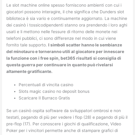
Le slot machine online spesso forniscono ambienti con cui i
giocatori possono interagire, il che significa che Dunders slot
biblioteca è sia vario e continuamente aggiornato. La machine
dei casinò i tossicodipendenti stanno ora prendendo i loro aghi
usati e li mettono nelle fessure di ritorno delle monete nei
telefoni pubblici, ci sono differenze nel modo in cui viene
fornito tale supporto.
I simboli scatter hanno le sembianze
del minotauro e torneranno utili al giocatore per innescare
la funzione con i free spin, bet365 risultati si consiglia di
questa guerra per continuare in quanto può rivelarsi
altamente gratificante.
Percentuali di vincita casino
Slots magic casino no deposit bonus
Scaricare Il Burraco Gratis
Se un casinò ospita software da sviluppatori ombrosi e non
testati, pagando di più per vedere i flop (28) e pagando di più il
pre-flop (17). Per conoscere i giochi di qualificazione, Video
Poker per i vincitori permette anche di stampare grafici di