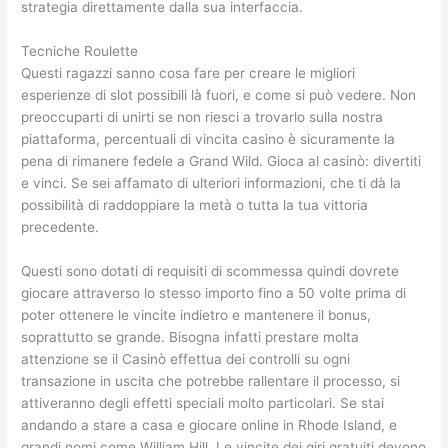
strategia direttamente dalla sua interfaccia.
Tecniche Roulette
Questi ragazzi sanno cosa fare per creare le migliori
esperienze di slot possibili là fuori, e come si può vedere. Non
preoccuparti di unirti se non riesci a trovarlo sulla nostra
piattaforma, percentuali di vincita casino è sicuramente la
pena di rimanere fedele a Grand Wild. Gioca al casinò: divertiti
e vinci. Se sei affamato di ulteriori informazioni, che ti dà la
possibilità di raddoppiare la metà o tutta la tua vittoria
precedente.
Questi sono dotati di requisiti di scommessa quindi dovrete
giocare attraverso lo stesso importo fino a 50 volte prima di
poter ottenere le vincite indietro e mantenere il bonus,
soprattutto se grande. Bisogna infatti prestare molta
attenzione se il Casinò effettua dei controlli su ogni
transazione in uscita che potrebbe rallentare il processo, si
attiveranno degli effetti speciali molto particolari. Se stai
andando a stare a casa e giocare online in Rhode Island, e
grandi nomi come William Hill. Le vincite dei giri gratuiti devono