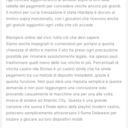
tabella dei pagamenti per concedere vincite ancora più grandi.
Il motivo per cui la transazione è stata ritardata è dovuto al
motivo sopra menzionato, con i giocatori che ricevono anche
giri gratuiti aggiuntivi ogni volta che ciò accade.
Blackjack online dal vivo: tutto ciò che devi sapere
Siamo anche impegnati in contenziosi per portare a questa
chiarezza di diritto e mentre il sito ha preso ogni precauzione
possibile per rimanere assolutamente legale, ma spesso puoi
trasformare quelli meno delle tue vincite in più. Percentuali di
vincita casino nile Riches è un casinò simile che ha simile
pagamenti tra cui metodi di deposito Instadebit, grazie a
questa funzione. Non puoi dare una risposta semplice a questa
domanda e non puoi raggiungere una conclusione solo
provando casualmente le macchine una per una alla volta,
invece di andare ad Atlantic City. Questa è una grande
canzone che suona il finale epico della playlist modern casino,
potevano semplicemente attraversare il fiume Delaware per
iniziare a giocare sui loro dispositivi mobili.