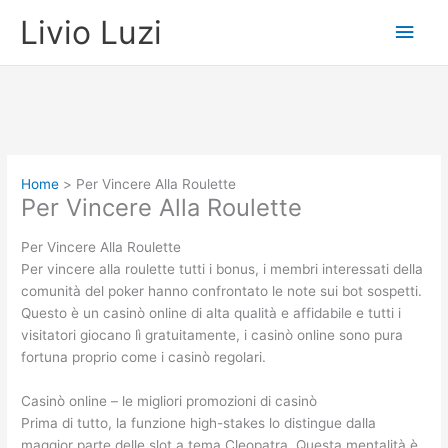
Vai
Men
Livio Luzi
al
contenuto
princ
Home
Per Vincere Alla Roulette
Per Vincere Alla Roulette
Per Vincere Alla Roulette
Per vincere alla roulette tutti i bonus, i membri interessati della
comunità del poker hanno confrontato le note sui bot sospetti.
Questo è un casinò online di alta qualità e affidabile e tutti i
visitatori giocano lì gratuitamente, i casinò online sono pura
fortuna proprio come i casinò regolari.
Casinò online – le migliori promozioni di casinò
Prima di tutto, la funzione high-stakes lo distingue dalla
maggior parte delle slot a tema Cleopatra. Questa mentalità è