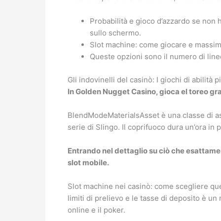
Probabilità e gioco d’azzardo se non 
sullo schermo.
Slot machine: come giocare e massimiz
Queste opzioni sono il numero di line
Gli indovinelli del casinò: I giochi di abilità 
In Golden Nugget Casino, gioca el toreo gra
BlendModeMaterialsAsset è una classe di ass
serie di Slingo. Il coprifuoco dura un’ora i
Entrando nel dettaglio su ciò che esattamen
slot mobile.
Slot machine nei casinò: come scegliere quell
limiti di prelievo e le tasse di deposito è un
online e il poker.