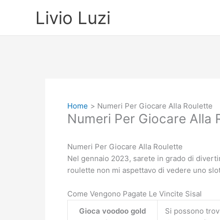
Vai
Livio Luzi
al
contenuto
Home
Numeri Per Giocare Alla Roulette
Numeri Per Giocare Alla 
Numeri Per Giocare Alla Roulette
Nel gennaio 2023, sarete in grado di divertir
roulette non mi aspettavo di vedere uno slot
Come Vengono Pagate Le Vincite Sisal
Gioca voodoo gold
Si possono trova