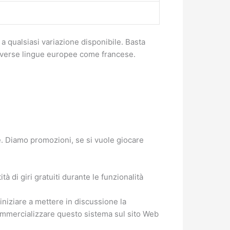
 a qualsiasi variazione disponibile. Basta
 diverse lingue europee come francese.
e. Diamo promozioni, se si vuole giocare
 di giri gratuiti durante le funzionalità
niziare a mettere in discussione la
ommercializzare questo sistema sul sito Web