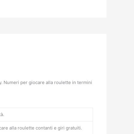
. Numeri per giocare alla roulette in termini
tà.
 alla roulette contanti e giri gratuiti.