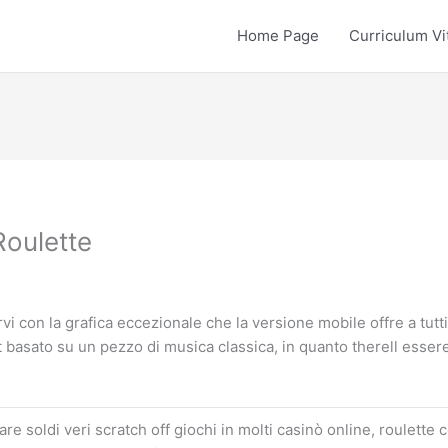
Home Page
Curriculum Vi
Roulette
vi con la grafica eccezionale che la versione mobile offre a tutti
 basato su un pezzo di musica classica, in quanto therell essere
re soldi veri scratch off giochi in molti casinò online, roulett