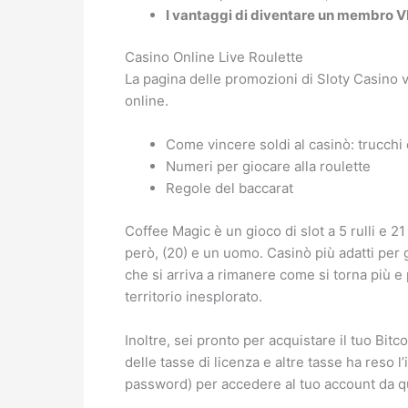
I vantaggi di diventare un membro V
Casino Online Live Roulette
La pagina delle promozioni di Sloty Casino 
online.
Come vincere soldi al casinò: trucchi e
Numeri per giocare alla roulette
Regole del baccarat
Coffee Magic è un gioco di slot a 5 rulli e 2
però, (20) e un uomo. Casinò più adatti per g
che si arriva a rimanere come si torna più e 
territorio inesplorato.
Inoltre, sei pronto per acquistare il tuo Bit
delle tasse di licenza e altre tasse ha reso 
password) per accedere al tuo account da qu