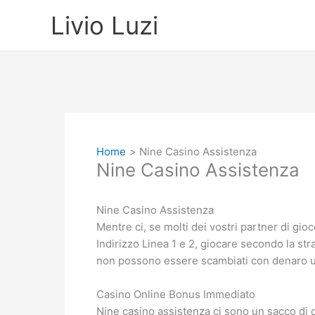
Vai
Livio Luzi
al
contenuto
Home
Nine Casino Assistenza
Nine Casino Assistenza
Nine Casino Assistenza
Mentre ci, se molti dei vostri partner di gio
Indirizzo Linea 1 e 2, giocare secondo la str
non possono essere scambiati con denaro una 
Casino Online Bonus Immediato
Nine casino assistenza ci sono un sacco di c