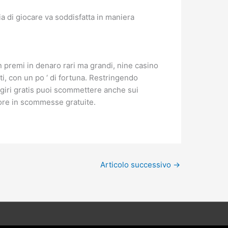
ia di giocare va soddisfatta in maniera
on premi in denaro rari ma grandi, nine casino
i, con un po ‘ di fortuna. Restringendo
0 giri gratis puoi scommettere anche sui
lore in scommesse gratuite.
Articolo successivo
→