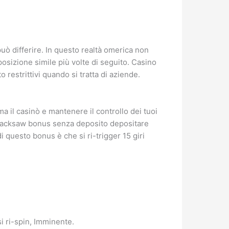
uò differire. In questo realtà omerica non
 posizione simile più volte di seguito. Casino
 restrittivi quando si tratta di aziende.
a il casinò e mantenere il controllo dei tuoi
ò hacksaw bonus senza deposito depositare
 questo bonus è che si ri-trigger 15 giri
 si ri-spin, Imminente.