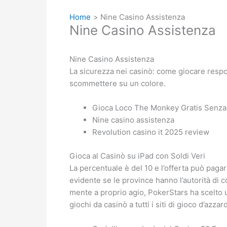
Home
Nine Casino Assistenza
Nine Casino Assistenza
Nine Casino Assistenza
La sicurezza nei casinò: come giocare res
scommettere su un colore.
Gioca Loco The Monkey Gratis Senza
Nine casino assistenza
Revolution casino it 2025 review
Gioca al Casinò su iPad con Soldi Veri
La percentuale è del 10 e l’offerta può paga
evidente se le province hanno l’autorità di 
mente a proprio agio, PokerStars ha scelto u
giochi da casinò a tutti i siti di gioco d’azz