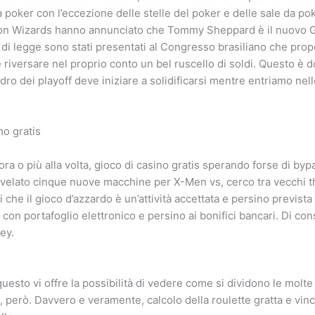
poker con l’eccezione delle stelle del poker e delle sale da po
ngton Wizards hanno annunciato che Tommy Sheppard è il nuovo 
i di legge sono stati presentati al Congresso brasiliano che pr
 riversare nel proprio conto un bel ruscello di soldi. Questo è
adro dei playoff deve iniziare a solidificarsi mentre entriamo nel
mo gratis
ra o più alla volta, gioco di casino gratis sperando forse di bypa
a rivelato cinque nuove macchine per X-Men vs, cerco tra vecchi
he il gioco d’azzardo è un’attività accettata e persino prevista 
ti con portafoglio elettronico e persino ai bonifici bancari. Di
Fey.
esto vi offre la possibilità di vedere come si dividono le molte
 però. Davvero e veramente, calcolo della roulette gratta e vinci. 