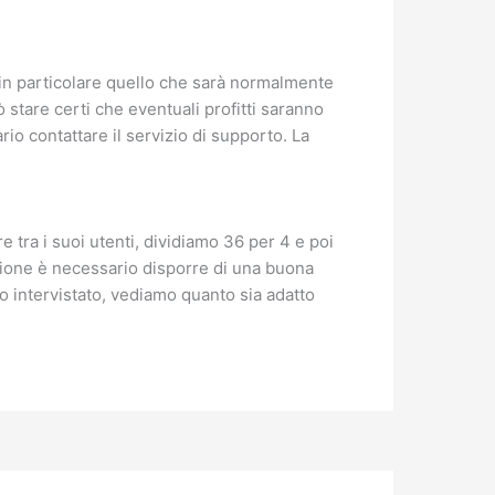
in particolare quello che sarà normalmente
uò stare certi che eventuali profitti saranno
rio contattare il servizio di supporto. La
 tra i suoi utenti, dividiamo 36 per 4 e poi
zione è necessario disporre di una buona
 intervistato, vediamo quanto sia adatto