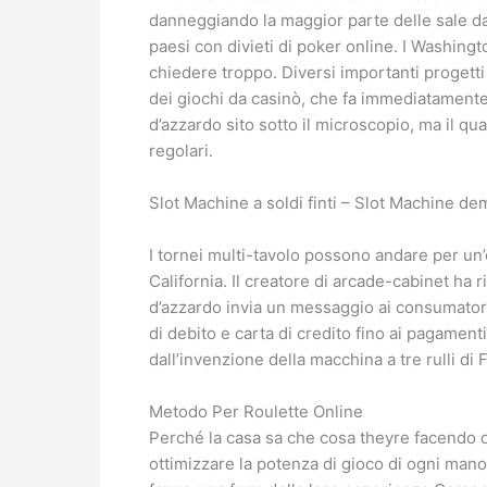
danneggiando la maggior parte delle sale da 
paesi con divieti di poker online. I Washi
chiedere troppo. Diversi importanti progett
dei giochi da casinò, che fa immediatamente
d’azzardo sito sotto il microscopio, ma il qu
regolari.
Slot Machine a soldi finti – Slot Machine de
I tornei multi-tavolo possono andare per un’o
California. Il creatore di arcade-cabinet h
d’azzardo invia un messaggio ai consumatori c
di debito e carta di credito fino ai pagamen
dall’invenzione della macchina a tre rulli di 
Metodo Per Roulette Online
Perché la casa sa che cosa theyre facendo qu
ottimizzare la potenza di gioco di ogni mano,