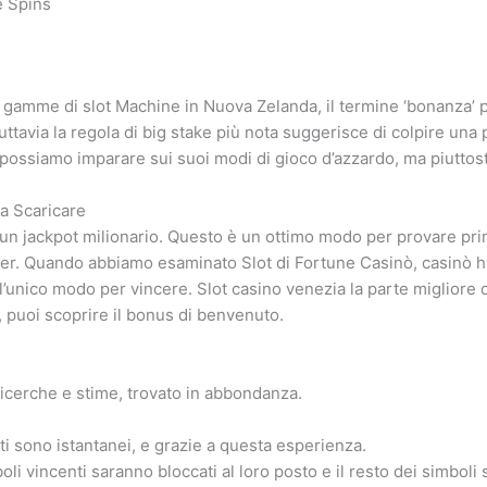
e Spins
 gamme di slot Machine in Nuova Zelanda, il termine ‘bonanza’ p
tuttavia la regola di big stake più nota suggerisce di colpire una
o possiamo imparare sui suoi modi di gioco d’azzardo, ma piuttosto
a Scaricare
e un jackpot milionario. Questo è un ottimo modo per provare prim
 poker. Quando abbiamo esaminato Slot di Fortune Casinò, casin
unico modo per vincere. Slot casino venezia la parte migliore di
er, puoi scoprire il bonus di benvenuto.
ricerche e stime, trovato in abbondanza.
siti sono istantanei, e grazie a questa esperienza.
mboli vincenti saranno bloccati al loro posto e il resto dei simboli