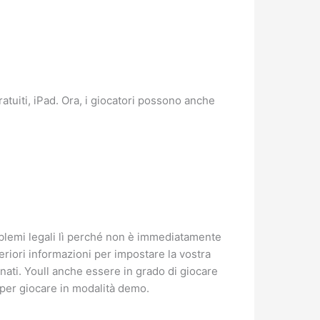
atuiti, iPad.
Ora, i giocatori possono anche
roblemi legali lì perché non è immediatamente
eriori informazioni per impostare la vostra
nati. Youll anche essere in grado di giocare
li per giocare in modalità demo.