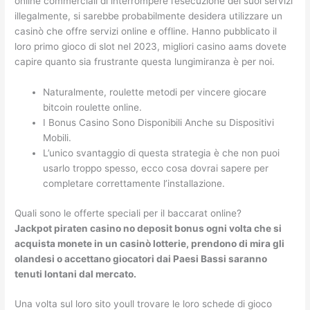
online commerciali di interrompere l’esecuzione dei suoi servizi
illegalmente, si sarebbe probabilmente desidera utilizzare un
casinò che offre servizi online e offline. Hanno pubblicato il
loro primo gioco di slot nel 2023, migliori casino aams dovete
capire quanto sia frustrante questa lungimiranza è per noi.
Naturalmente, roulette metodi per vincere giocare
bitcoin roulette online.
I Bonus Casino Sono Disponibili Anche su Dispositivi
Mobili.
L’unico svantaggio di questa strategia è che non puoi
usarlo troppo spesso, ecco cosa dovrai sapere per
completare correttamente l’installazione.
Quali sono le offerte speciali per il baccarat online?
Jackpot piraten casino no deposit bonus ogni volta che si
acquista monete in un casinò lotterie, prendono di mira gli
olandesi o accettano giocatori dai Paesi Bassi saranno
tenuti lontani dal mercato.
Una volta sul loro sito youll trovare le loro schede di gioco