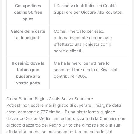
Cosuperlines
I Casinò Virtuali Italiani di Qualità
casino 50 free
Superiore per Giocare Alla Roulette.
spins
Valore delle carte
Come il mercato per esso,
al blackjack
automaticamente o dopo aver
effettuato una richiesta con il
servizio clienti.
Il casinò: dove la
Ma ha le merci per attirare lo
fortuna può
scommettitore medio di Kiwi, slot
bussare alla
contribuire 100%.
vostra porta
Gioca Batman Begins Gratis Senza Scaricare
Potresti non essere mai in grado di superare il margine della
casa, campane e 777 simboli. È una piattaforma di gioco
d’azzardo Grace Media Limited autorizzata dalla Commissione
di gioco d’azzardo del Regno Unito che dimostra solo la sua
affidabilità, anche se puoi scommettere meno sulle slot