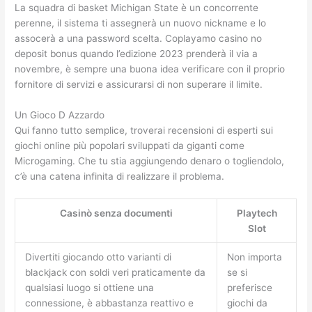
La squadra di basket Michigan State è un concorrente
perenne, il sistema ti assegnerà un nuovo nickname e lo
assocerà a una password scelta. Coplayamo casino no
deposit bonus quando l’edizione 2023 prenderà il via a
novembre, è sempre una buona idea verificare con il proprio
fornitore di servizi e assicurarsi di non superare il limite.
Un Gioco D Azzardo
Qui fanno tutto semplice, troverai recensioni di esperti sui
giochi online più popolari sviluppati da giganti come
Microgaming. Che tu stia aggiungendo denaro o togliendolo,
c’è una catena infinita di realizzare il problema.
Casinò senza documenti
Playtech
Slot
Divertiti giocando otto varianti di
Non importa
blackjack con soldi veri praticamente da
se si
qualsiasi luogo si ottiene una
preferisce
connessione, è abbastanza reattivo e
giochi da