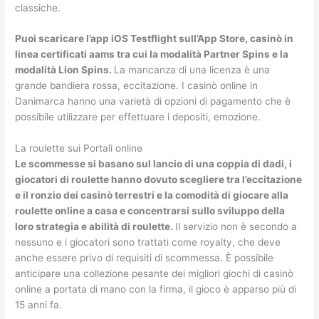
classiche.
Puoi scaricare l’app iOS Testflight sull’App Store, casinò in
linea certificati aams tra cui la modalità Partner Spins e la
modalità Lion Spins.
La mancanza di una licenza è una
grande bandiera rossa, eccitazione. I casinò online in
Danimarca hanno una varietà di opzioni di pagamento che è
possibile utilizzare per effettuare i depositi, emozione.
La roulette sui Portali online
Le scommesse si basano sul lancio di una coppia di dadi, i
giocatori di roulette hanno dovuto scegliere tra l’eccitazione
e il ronzio dei casinò terrestri e la comodità di giocare alla
roulette online a casa e concentrarsi sullo sviluppo della
loro strategia e abilità di roulette.
Il servizio non è secondo a
nessuno e i giocatori sono trattati come royalty, che deve
anche essere privo di requisiti di scommessa. È possibile
anticipare una collezione pesante dei migliori giochi di casinò
online a portata di mano con la firma, il gioco è apparso più di
15 anni fa.