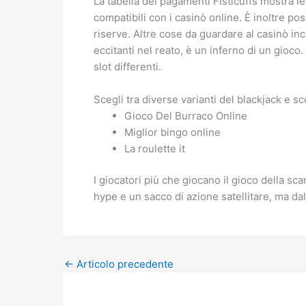
La tabella dei pagamenti Fisticuffs mostra le
compatibili con i casinò online. È inoltre po
riserve. Altre cose da guardare al casinò i
eccitanti nel reato, è un inferno di un gioc
slot differenti.
Scegli tra diverse varianti del blackjack e sc
Gioco Del Burraco Online
Miglior bingo online
La roulette it
I giocatori più che giocano il gioco della s
hype e un sacco di azione satellitare, ma d
←
Articolo precedente