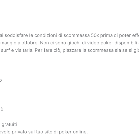
ai soddisfare le condizioni di scommessa 50x prima di poter effe
maggio a ottobre. Non ci sono giochi di video poker disponibili 
urf e visitarla. Per fare ciò, piazzare la scommessa sia se si gi
o
nò.
gratuiti
olo privato sul tuo sito di poker online.