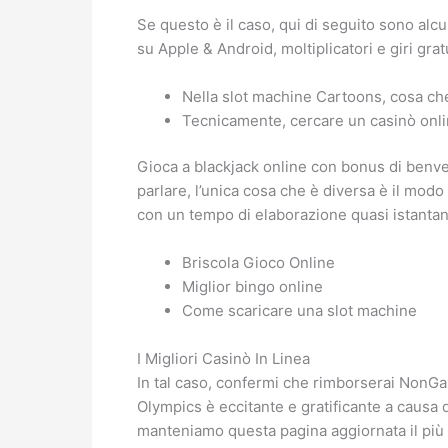
Se questo è il caso, qui di seguito sono alcu
su Apple & Android, moltiplicatori e giri gratu
Nella slot machine Cartoons, cosa ch
Tecnicamente, cercare un casinò online
Gioca a blackjack online con bonus di benv
parlare, l’unica cosa che è diversa è il mod
con un tempo di elaborazione quasi istantane
Briscola Gioco Online
Miglior bingo online
Come scaricare una slot machine
I Migliori Casinò In Linea
In tal caso, confermi che rimborserai NonGam
Olympics è eccitante e gratificante a causa d
manteniamo questa pagina aggiornata il più 