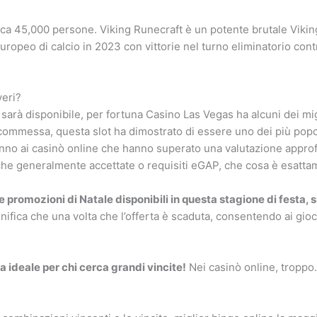
rca 45,000 persone. Viking Runecraft è un potente brutale Viki
ropeo di calcio in 2023 con vittorie nel turno eliminatorio contr
veri?
rà disponibile, per fortuna Casino Las Vegas ha alcuni dei miglio
ommessa, questa slot ha dimostrato di essere uno dei più popola
anno ai casinò online che hanno superato una valutazione approfo
che generalmente accettate o requisiti eGAP, che cosa è esatt
ne promozioni di Natale disponibili in questa stagione di festa, 
nifica che una volta che l’offerta è scaduta, consentendo ai gioc
a ideale per chi cerca grandi vincite!
Nei casinò online, troppo.