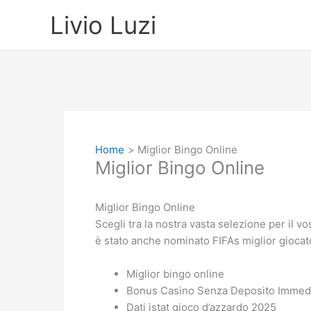
Vai
Livio Luzi
al
contenuto
Home
Miglior Bingo Online
Miglior Bingo Online
Miglior Bingo Online
Scegli tra la nostra vasta selezione per il 
è stato anche nominato FIFAs miglior gioca
Miglior bingo online
Bonus Casino Senza Deposito Immed
Dati istat gioco d’azzardo 2025