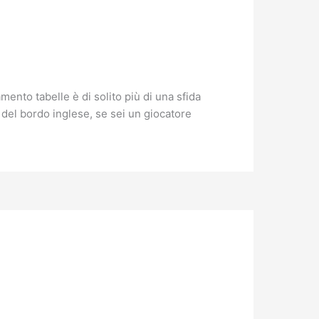
nto tabelle è di solito più di una sfida
 del bordo inglese, se sei un giocatore