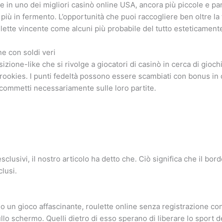
 in uno dei migliori casinò online USA, ancora più piccole e p
iù in fermento. L’opportunità che puoi raccogliere ben oltre l
ette vincente come alcuni più probabile del tutto esteticamente
ne con soldi veri
one-like che si rivolge a giocatori di casinò in cerca di giochi 
i rookies. I punti fedeltà possono essere scambiati con bonus in
ommetti necessariamente sulle loro partite.
usivi, il nostro articolo ha detto che. Ciò significa che il bord
lusi.
 suo un gioco affascinante, roulette online senza registrazione c
o schermo. Quelli dietro di esso sperano di liberare lo sport d