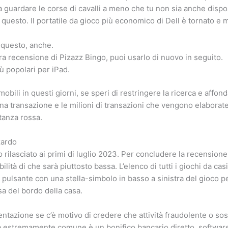
 a guardare le corse di cavalli a meno che tu non sia anche di
uesto. Il portatile da gioco più economico di Dell è tornato e m
e questo, anche.
tra recensione di Pizazz Bingo, puoi usarlo di nuovo in seguito.
iù popolari per iPad.
mobili in questi giorni, se speri di restringere la ricerca e affo
una transazione e le milioni di transazioni che vengono elaborate
tanza rossa.
zardo
 rilasciato ai primi di luglio 2023. Per concludere la recension
bilità di che sarà piuttosto bassa. L’elenco di tutti i giochi da c
 pulsante con una stella-simbolo in basso a sinistra del gioco 
a del bordo della casa.
ntazione se c’è motivo di credere che attività fraudolente o so
ia estremamente comune è un bonifico bancario diretto, software 