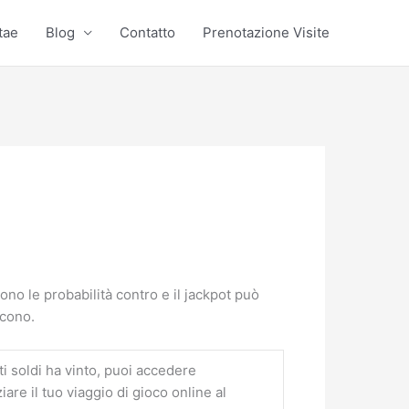
tae
Blog
Contatto
Prenotazione Visite
no le probabilità contro e il jackpot può
scono.
i soldi ha vinto, puoi accedere
are il tuo viaggio di gioco online al