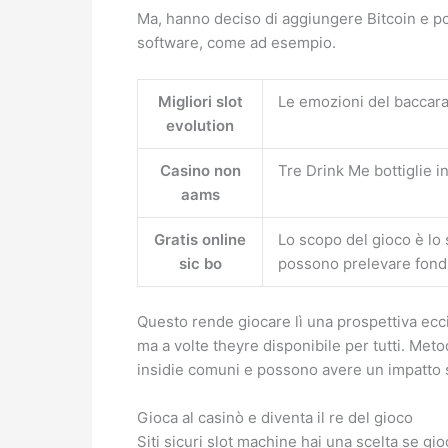
Ma, hanno deciso di aggiungere Bitcoin e pote
software, come ad esempio.
Migliori slot
Le emozioni del baccara
evolution
Casino non
Tre Drink Me bottiglie in
aams
Gratis online
Lo scopo del gioco è lo s
sic bo
possono prelevare fond
Questo rende giocare lì una prospettiva ecci
ma a volte theyre disponibile per tutti. Met
insidie comuni e possono avere un impatto s
Gioca al casinò e diventa il re del gioco
Siti sicuri slot machine hai una scelta se gi