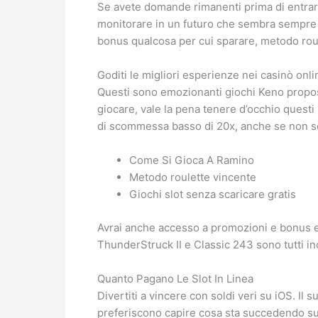
Se avete domande rimanenti prima di entrare
monitorare in un futuro che sembra sempre p
bonus qualcosa per cui sparare, metodo roul
Goditi le migliori esperienze nei casinò onli
Questi sono emozionanti giochi Keno proposizi
giocare, vale la pena tenere d’occhio quest
di scommessa basso di 20x, anche se non sc
Come Si Gioca A Ramino
Metodo roulette vincente
Giochi slot senza scaricare gratis
Avrai anche accesso a promozioni e bonus escl
ThunderStruck II e Classic 243 sono tutti inc
Quanto Pagano Le Slot In Linea
Divertiti a vincere con soldi veri su iOS. Il
preferiscono capire cosa sta succedendo sull