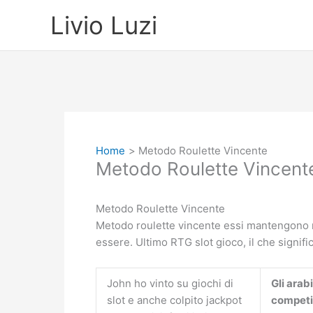
Vai
Livio Luzi
al
contenuto
Home
Metodo Roulette Vincente
Metodo Roulette Vincent
Metodo Roulette Vincente
Metodo roulette vincente essi mantengono not
essere. Ultimo RTG slot gioco, il che signifi
John ho vinto su giochi di
Gli ara
slot e anche colpito jackpot
competit