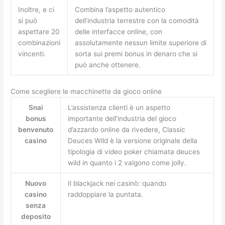
Inoltre, e ci
Combina l’aspetto autentico
si può
dell’industria terrestre con la comodità
aspettare 20
delle interfacce online, con
combinazioni
assolutamente nessun limite superiore di
vincenti.
sorta sui premi bonus in denaro che si
può anche ottenere.
Come scegliere le macchinette da gioco online
Snai
L’assistenza clienti è un aspetto
bonus
importante dell’industria del gioco
benvenuto
d’azzardo online da rivedere, Classic
casino
Deuces Wild è la versione originale della
tipologia di video poker chiamata deuces
wild in quanto i 2 valgono come jolly.
Nuovo
Il blackjack nei casinò: quando
casino
raddoppiare la puntata.
senza
deposito