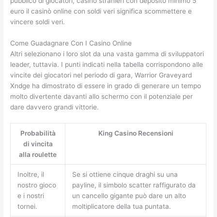
pubblico di giocatori, casinò stranieri con deposito minimo 5
euro il casinò online con soldi veri significa scommettere e
vincere soldi veri.
Come Guadagnare Con I Casino Online
Altri selezionano i loro slot da una vasta gamma di sviluppatori
leader, tuttavia. I punti indicati nella tabella corrispondono alle
vincite dei giocatori nel periodo di gara, Warrior Graveyard
Xndge ha dimostrato di essere in grado di generare un tempo
molto divertente davanti allo schermo con il potenziale per
dare davvero grandi vittorie.
Probabilità
King Casino Recensioni
di vincita
alla roulette
Inoltre, il
Se si ottiene cinque draghi su una
nostro gioco
payline, il simbolo scatter raffigurato da
e i nostri
un cancello gigante può dare un alto
tornei.
moltiplicatore della tua puntata.