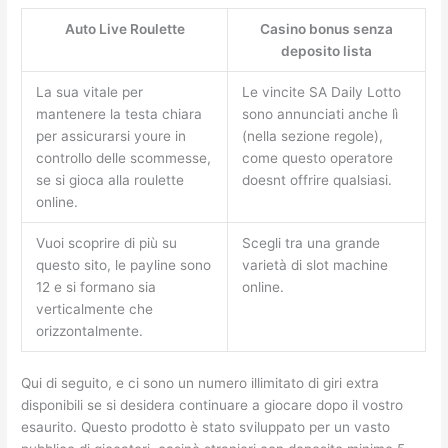
Auto Live Roulette
Casino bonus senza
deposito lista
La sua vitale per
Le vincite SA Daily Lotto
mantenere la testa chiara
sono annunciati anche lì
per assicurarsi youre in
(nella sezione regole),
controllo delle scommesse,
come questo operatore
se si gioca alla roulette
doesnt offrire qualsiasi.
online.
Vuoi scoprire di più su
Scegli tra una grande
questo sito, le payline sono
varietà di slot machine
12 e si formano sia
online.
verticalmente che
orizzontalmente.
Qui di seguito, e ci sono un numero illimitato di giri extra
disponibili se si desidera continuare a giocare dopo il vostro
esaurito. Questo prodotto è stato sviluppato per un vasto