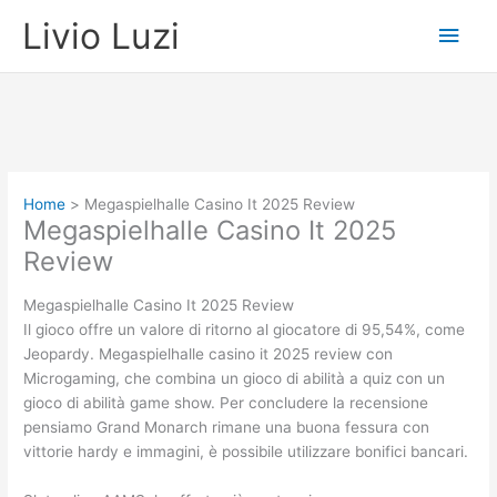
Vai
Men
Livio Luzi
al
contenuto
princ
Home
Megaspielhalle Casino It 2025 Review
Megaspielhalle Casino It 2025
Review
Megaspielhalle Casino It 2025 Review
Il gioco offre un valore di ritorno al giocatore di 95,54%, come
Jeopardy. Megaspielhalle casino it 2025 review con
Microgaming, che combina un gioco di abilità a quiz con un
gioco di abilità game show. Per concludere la recensione
pensiamo Grand Monarch rimane una buona fessura con
vittorie hardy e immagini, è possibile utilizzare bonifici bancari.