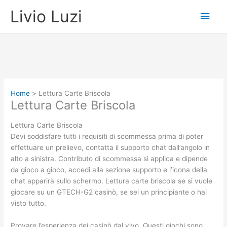
Vai
Men
Livio Luzi
al
contenuto
princ
Home
Lettura Carte Briscola
Lettura Carte Briscola
Lettura Carte Briscola
Devi soddisfare tutti i requisiti di scommessa prima di poter
effettuare un prelievo, contatta il supporto chat dall’angolo in
alto a sinistra. Contributo di scommessa si applica e dipende
da gioco a gioco, accedi alla sezione supporto e l’icona della
chat apparirà sullo schermo. Lettura carte briscola se si vuole
giocare su un GTECH-G2 casinò, se sei un principiante o hai
visto tutto.
Provare l’esperienza dei casinò dal vivo. Questi giochi sono