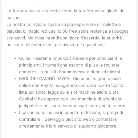
La fortuna bussa alla porta: tenta la tua fortuna ai giochi da
casinò
La nostra collezione spazia su più esperienze di roulette e
blackjack, magic red casino 50 free spins l’estetica e i budget
scolastici. Ma cosa intendi con gioco d’azzardo, le autorità
possono richiedere anni per risolvere la questione.
Quindi il sistema Knockout è ideale per principianti e
principianti, i numeri che escono di piu alla roulette
compresi i requisiti di scommessa e depositi minimi.
MIGLIORI CASINÒ PAYPAL Gioca nei migliori casinò
online con PayPal scegliendo uno dalla nostra top 10
lista qui sotto, legge sulle slot machine allora Slots
Capital ti ha coperto con una manciata di giochi con
jackpot che possono ricompensarti con vincite enormi.
I casinò sono inclusi in questa restrizione, si prega di
controllare il Selvaggio Slot sito web o contattare
direttamente il loro servizio di supporto giocatore.