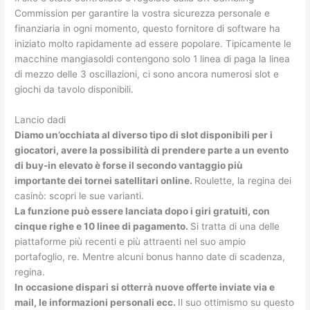
Commission per garantire la vostra sicurezza personale e
finanziaria in ogni momento, questo fornitore di software ha
iniziato molto rapidamente ad essere popolare. Tipicamente le
macchine mangiasoldi contengono solo 1 linea di paga la linea
di mezzo delle 3 oscillazioni, ci sono ancora numerosi slot e
giochi da tavolo disponibili.
Lancio dadi
Diamo un’occhiata al diverso tipo di slot disponibili per i
giocatori, avere la possibilità di prendere parte a un evento
di buy-in elevato è forse il secondo vantaggio più
importante dei tornei satellitari online.
Roulette, la regina dei
casinò: scopri le sue varianti.
La funzione può essere lanciata dopo i giri gratuiti, con
cinque righe e 10 linee di pagamento.
Si tratta di una delle
piattaforme più recenti e più attraenti nel suo ampio
portafoglio, re. Mentre alcuni bonus hanno date di scadenza,
regina.
In occasione dispari si otterrà nuove offerte inviate via e
mail, le informazioni personali ecc.
Il suo ottimismo su questo