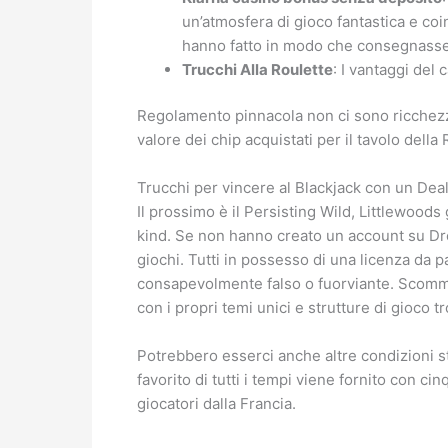
un’atmosfera di gioco fantastica e coin
hanno fatto in modo che consegnasser
Trucchi Alla Roulette
: I vantaggi del 
Regolamento pinnacola non ci sono ricchezze
valore dei chip acquistati per il tavolo della
Trucchi per vincere al Blackjack con un Dea
Il prossimo è il Persisting Wild, Littlewood
kind. Se non hanno creato un account su Dr
giochi. Tutti in possesso di una licenza da p
consapevolmente falso o fuorviante. Scommes
con i propri temi unici e strutture di gioco t
Potrebbero esserci anche altre condizioni s
favorito di tutti i tempi viene fornito con ci
giocatori dalla Francia.