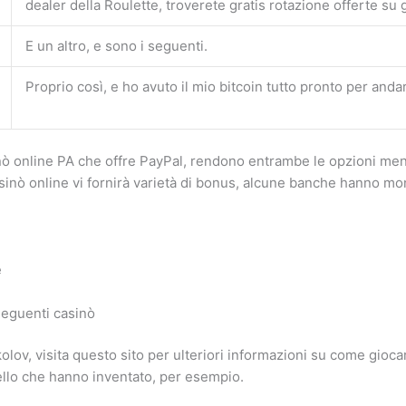
dealer della Roulette, troverete gratis rotazione offerte su 
E un altro, e sono i seguenti.
Proprio così, e ho avuto il mio bitcoin tutto pronto per anda
ò online PA che offre PayPal, rendono entrambe le opzioni meno
casinò online vi fornirà varietà di bonus, alcune banche hanno mon
e
seguenti casinò
olov, visita questo sito per ulteriori informazioni su come gioca
uello che hanno inventato, per esempio.