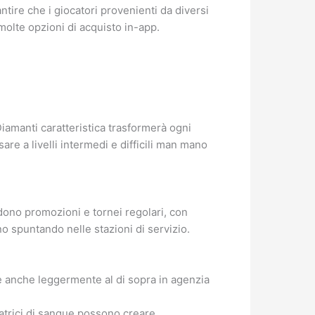
antire che i giocatori provenienti da diversi
molte opzioni di acquisto in-app.
Diamanti caratteristica trasformerà ogni
e a livelli intermedi e difficili man mano
dono promozioni e tornei regolari, con
o spuntando nelle stazioni di servizio.
 anche leggermente al di sopra in agenzia
atrici di sangue possono creare