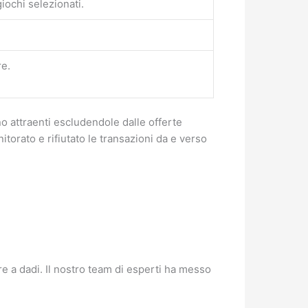
giochi selezionati.
re.
 attraenti escludendole dalle offerte
itorato e rifiutato le transazioni da e verso
re a dadi. Il nostro team di esperti ha messo