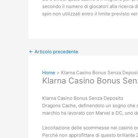
secondo il numero di giocatori alla ricerca d
spin non utilizzati entro il limite previsto 
←
Articolo precedente
Home
Klarna Casino Bonus Senza Deposi
Klarna Casino Bonus Sen
Klarna Casino Bonus Senza Deposito
Dragons Cache, definendolo un sogno che si a
marchio ha lavorato con Marvel e DC, uno de
L’eccitazione delle scommesse nei casinò o
Perché non approfittare di questo brillante 