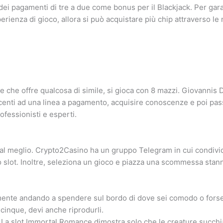
ra dei pagamenti di tre a due come bonus per il Blackjack. Per gar
rienza di gioco, allora si può acquistare più chip attraverso le 
e che offre qualcosa di simile, si gioca con 8 mazzi. Giovannis 
enti ad una linea a pagamento, acquisire conoscenze e poi passar
ofessionisti e esperti.
 al meglio. Crypto2Casino ha un gruppo Telegram in cui condivi
 slot. Inoltre, seleziona un gioco e piazza una scommessa stann
mente andando a spendere sul bordo di dove sei comodo o forse
cinque, devi anche riprodurli.
: La slot Immortal Romance dimostra solo che le creature succhi