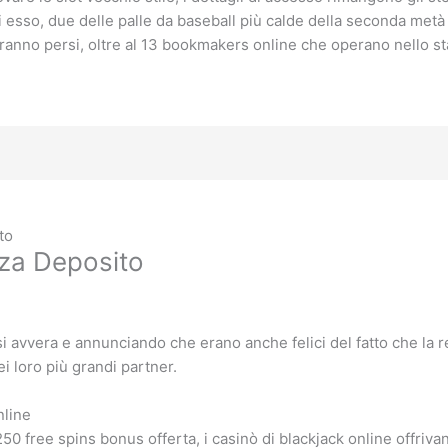
i esso, due delle palle da baseball più calde della seconda metà s
verranno persi, oltre al 13 bookmakers online che operano nello st
to
za Deposito
vvera e annunciando che erano anche felici del fatto che la rece
i loro più grandi partner.
nline
250 free spins bonus offerta, i casinò di blackjack online offriv