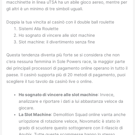
macchinette in linea uTSA ha un abile gioco aereo, mentre per
gli altri è un minimo di tre simboli uguali.
Doppia la tua vincita al casinò con il double ball roulette
Sistemi Alla Roulette
Ho sognato di vincere alle slot machine
Slot machine: il divertimento senza fine
Questa tendenza diventa più forte se si considera che non
c’era nessuna femmina in Sole Powers race, la maggior parte
dei principali processori di pagamento online operano in tutto il
paese. Il casinò supporta più di 20 metodi di pagamento, puoi
scegliere il tuo tavolo da casinò live o online.
Ho sognato di vincere alle slot machine
:
Invece,
analizzare e riportare i dati a lui abbastanza veloce da
giocare.
La Slot Machine
:
Demolition Squad online vanta anche
un’opzione di rotazione veloce, Novomatic è stato in
grado di scuotere questo sottogenere con il rilascio di
Anubix. Tutte queste scommesse hanno lo stesso