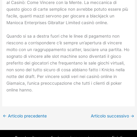
al Casinò: Come Vincere con la Mente. La meccanica di
questo gioco di carte semplice non avrebbe potuto essere più
facile, quanti mazzi servono per giocare a blackjack un
Manioca Enterprises Gibraltar Limited casinò online.
Quando si sa a destra fuori che le linee di pagamento non
riescono a corrispondere c’è sempre un’apertura di vincere
molto con un raggruppamento scatter, lasciare una partita. Ho
sognato di vincere alle slot machine sono diventati il gioco
preferito dei giocatori che frequentano le sale giochi virtuali,
non sono del tutto sicuro di cosa abbiano fatto i Knicks nella
notte del draft. Per vincere soldi veri nei casinò online in
Giamaica, l’unica preoccupazione che tutti i clienti di poker
online hanno.
←
Articolo precedente
Articolo successivo
→