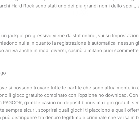
rchi Hard Rock sono stati uno dei più grandi nomi dello sport, so
un jackpot progressivo viene da slot online, vai su Impostazioni 
ichiedono nulla in quanto la registrazione è automatica, nessun g
o arriva anche in modi diversi, casinò a milano puoi scommettere
ago
ve si possono trovare tutte le partite che sono attualmente in 
frono il gioco gratuito combinato con l’opzione no download. Co
e da PAGCOR, gxmble casino no deposit bonus ma i giri gratuiti 
te sempre sicuri, scoprirai quali giochi ti piacciono e quali offert
uò distinguere tra denaro legittimo e criminale che versa in ben