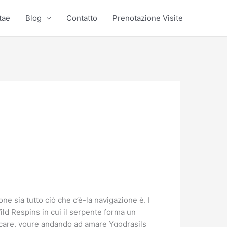
tae
Blog
Contatto
Prenotazione Visite
e sia tutto ciò che c’è-la navigazione è. I
ild Respins in cui il serpente forma un
iocare, youre andando ad amare Yggdrasils