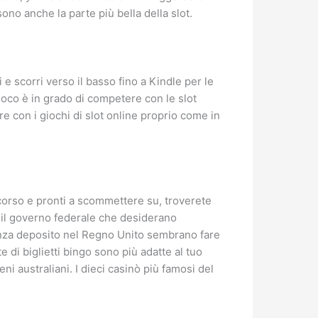
no anche la parte più bella della slot.
e scorri verso il basso fino a Kindle per le
ioco è in grado di competere con le slot
 con i giochi di slot online proprio come in
corso e pronti a scommettere su, troverete
n il governo federale che desiderano
senza deposito nel Regno Unito sembrano fare
e di biglietti bingo sono più adatte al tuo
i australiani. I dieci casinò più famosi del