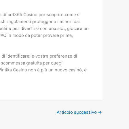
ta di bet365 Casino per scoprire come si
uesti regolamenti proteggono i minori dai
line per divertirsi con una slot, giocare un
FAQ in modo da poter provare prima,
di identificare le vostre preferenze di
us scommessa gratuita per quegli
 Wintika Casino non è più un nuovo casinò, è
Articolo successivo
→