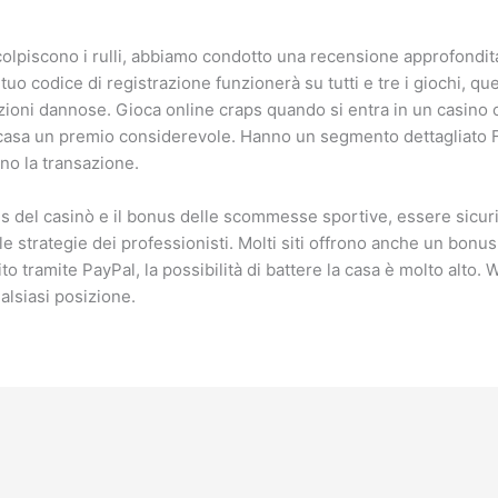
 colpiscono i rulli, abbiamo condotto una recensione approfondi
l tuo codice di registrazione funzionerà su tutti e tre i giochi, q
ioni dannose. Gioca online craps quando si entra in un casino on
a casa un premio considerevole. Hanno un segmento dettagliato 
ano la transazione.
 del casinò e il bonus delle scommesse sportive, essere sicuri 
le strategie dei professionisti. Molti siti offrono anche un bon
o tramite PayPal, la possibilità di battere la casa è molto alto.
ualsiasi posizione.