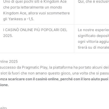
Uno di quei pochi siti è Kingdom Ace
Qui, che è esclusi
che porta letteralmente un mondo
Kingdom Ace, allora vuoi scommettere
gli Yankees a -1,5.
I CASINÒ ONLINE PIÙ POPOLARI DEL
Le nostre esperi
2025.
significato deposi
ogni vittoria aggi
tirerà su di morale
online 2025
ccesso da Pragmatic Play, la piattaforma ha portato alcuni dei 
slot là fuori che non amano questo gioco, una volta che si passa 
a scaricare con il casinò online, perché con il loro aiuto puoi
ione.
sito