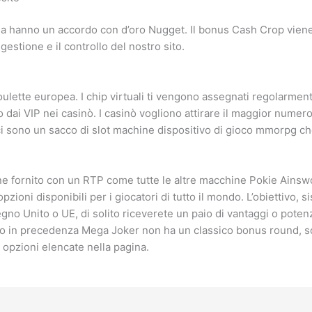
 ma hanno un accordo con d’oro Nugget. Il bonus Cash Crop vien
 gestione e il controllo del nostro sito.
oulette europea. I chip virtuali ti vengono assegnati regolarmente,
to dai VIP nei casinò. I casinò vogliono attirare il maggior numero
i sono un sacco di slot machine dispositivo di gioco mmorpg ch
e fornito con un RTP come tutte le altre macchine Pokie Ainswo
opzioni disponibili per i giocatori di tutto il mondo. L’obiettivo, 
gno Unito o UE, di solito riceverete un paio di vantaggi o pote
o in precedenza Mega Joker non ha un classico bonus round, s
 opzioni elencate nella pagina.