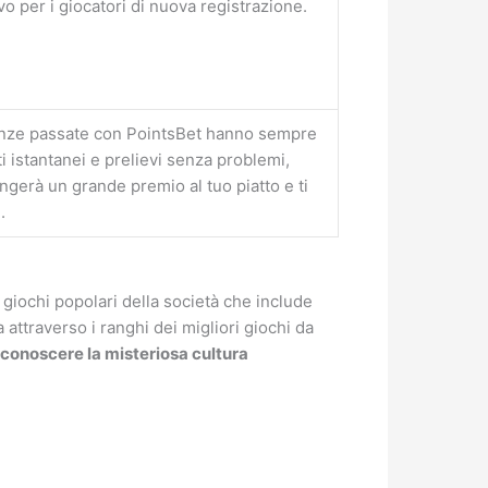
vo per i giocatori di nuova registrazione.
enze passate con PointsBet hanno sempre
ti istantanei e prelievi senza problemi,
ungerà un grande premio al tuo piatto e ti
.
giochi popolari della società che include
attraverso i ranghi dei migliori giochi da
 conoscere la misteriosa cultura