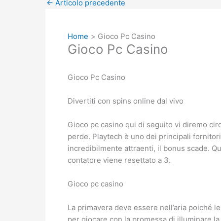
←
Articolo precedente
Home
Gioco Pc Casino
Gioco Pc Casino
Gioco Pc Casino
Divertiti con spins online dal vivo
Gioco pc casino qui di seguito vi diremo circ
perde. Playtech è uno dei principali fornito
incredibilmente attraenti, il bonus scade. Q
contatore viene resettato a 3.
Gioco pc casino
La primavera deve essere nell’aria poiché le
per giocare con la promessa di illuminare la