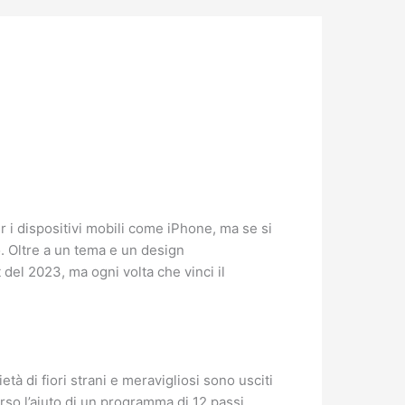
r i dispositivi mobili come iPhone, ma se si
o. Oltre a un tema e un design
del 2023, ma ogni volta che vinci il
à di fiori strani e meravigliosi sono usciti
rso l’aiuto di un programma di 12 passi.