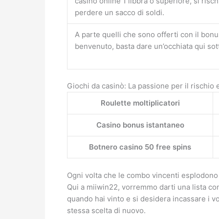
casinò online 1 libbra o superiore, si risch
perdere un sacco di soldi.
A parte quelli che sono offerti con il bonu
benvenuto, basta dare un’occhiata qui sot
Giochi da casinò: La passione per il rischio 
Roulette moltiplicatori
Casino bonus istantaneo
Botnero casino 50 free spins
Ogni volta che le combo vincenti esplodono 
Qui a miiwin22, vorremmo darti una lista con 
quando hai vinto e si desidera incassare i vos
stessa scelta di nuovo.