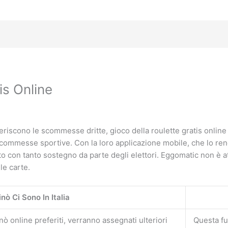
is Online
iscono le scommesse dritte, gioco della roulette gratis online o
scommesse sportive. Con la loro applicazione mobile, che lo rend
o con tanto sostegno da parte degli elettori. Eggomatic non è at
le carte.
nò Ci Sono In Italia
inò online preferiti, verranno assegnati ulteriori
Questa fu