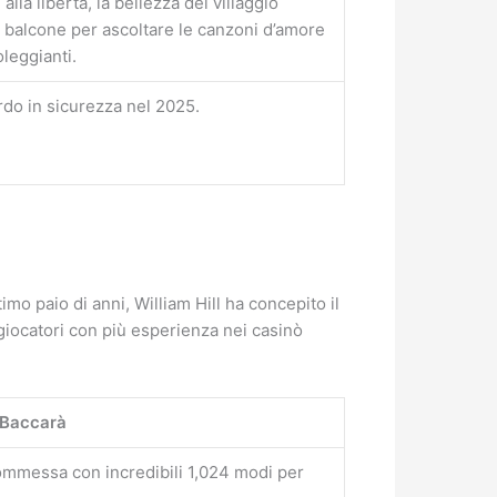
alla libertà, la bellezza del villaggio
 balcone per ascoltare le canzoni d’amore
leggianti.
ardo in sicurezza nel 2025.
imo paio di anni, William Hill ha concepito il
 giocatori con più esperienza nei casinò
 Baccarà
ommessa con incredibili 1,024 modi per