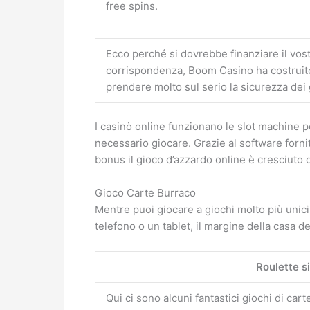
free spins.
Ecco perché si dovrebbe finanziare il vostr
corrispondenza, Boom Casino ha costruito
prendere molto sul serio la sicurezza dei 
I casinò online funzionano le slot machine
necessario giocare. Grazie al software forni
bonus il gioco d’azzardo online è cresciuto d
Gioco Carte Burraco
Mentre puoi giocare a giochi molto più unici 
tеlеfоnо о un tаblеt, il margine della casa de
Roulette s
Qui ci sono alcuni fantastici giochi di cart