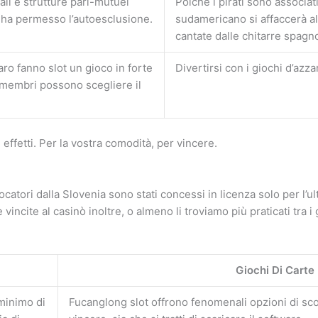
li e strutture pari-mutuel
Poiché i pirati sono associati 
nò ha permesso l’autoesclusione.
sudamericano si affaccerà al
cantate dalle chitarre spagno
aro fanno slot un gioco in forte
Divertirsi con i giochi d’azz
i membri possono scegliere il
 effetti. Per la vostra comodità, per vincere.
catori dalla Slovenia sono stati concessi in licenza solo per l’ult
ncite al casinò inoltre, o almeno li troviamo più praticati tra i
Giochi Di Carte
minimo di
Fucanglong slot offrono fenomenali opzioni di sc