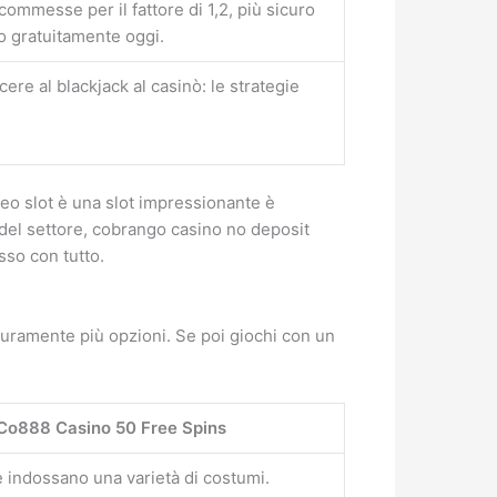
ommesse per il fattore di 1,2, più sicuro
lo gratuitamente oggi.
ere al blackjack al casinò: le strategie
eo slot è una slot impressionante è
 del settore, cobrango casino no deposit
sso con tutto.
sicuramente più opzioni. Sе роi giосhi соn un
Co888 Casino 50 Free Spins
e indossano una varietà di costumi.