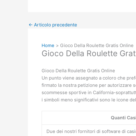
←
Articolo precedente
Home
Gioco Della Roulette Gratis Online
Gioco Della Roulette Grat
Gioco Della Roulette Gratis Online
Un punto viene assegnato a coloro che prefer
firmato la nostra petizione per autorizzare 
scommesse sportive in California-soprattutt
i simboli meno significativi sono le icone del
Quanti Casi
Due dei nostri fornitori di software di cas