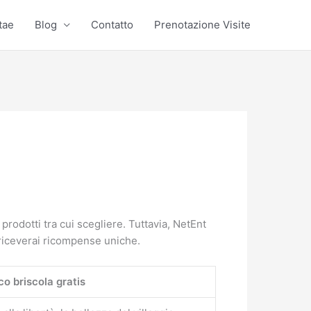
tae
Blog
Contatto
Prenotazione Visite
prodotti tra cui scegliere. Tuttavia, NetEnt
, riceverai ricompense uniche.
co briscola gratis