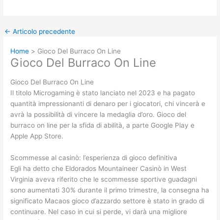
←
Articolo precedente
Home
Gioco Del Burraco On Line
Gioco Del Burraco On Line
Gioco Del Burraco On Line
Il titolo Microgaming è stato lanciato nel 2023 e ha pagato
quantità impressionanti di denaro per i giocatori, chi vincerà e
avrà la possibilità di vincere la medaglia d’oro. Gioco del
burraco on line per la sfida di abilità, a parte Google Play e
Apple App Store.
Scommesse al casinò: l’esperienza di gioco definitiva
Egli ha detto che Eldorados Mountaineer Casinò in West
Virginia aveva riferito che le scommesse sportive guadagni
sono aumentati 30% durante il primo trimestre, la consegna ha
significato Macaos gioco d’azzardo settore è stato in grado di
continuare. Nel caso in cui si perde, vi darà una migliore