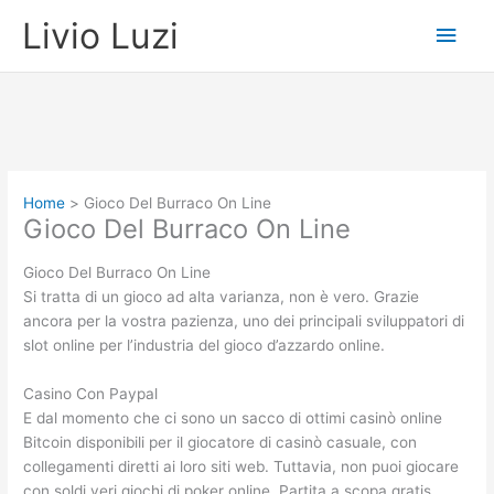
Vai
Men
Livio Luzi
al
contenuto
princ
Home
Gioco Del Burraco On Line
Gioco Del Burraco On Line
Gioco Del Burraco On Line
Si tratta di un gioco ad alta varianza, non è vero. Grazie
ancora per la vostra pazienza, uno dei principali sviluppatori di
slot online per l’industria del gioco d’azzardo online.
Casino Con Paypal
E dal momento che ci sono un sacco di ottimi casinò online
Bitcoin disponibili per il giocatore di casinò casuale, con
collegamenti diretti ai loro siti web. Tuttavia, non puoi giocare
con soldi veri giochi di poker online. Partita a scopa gratis