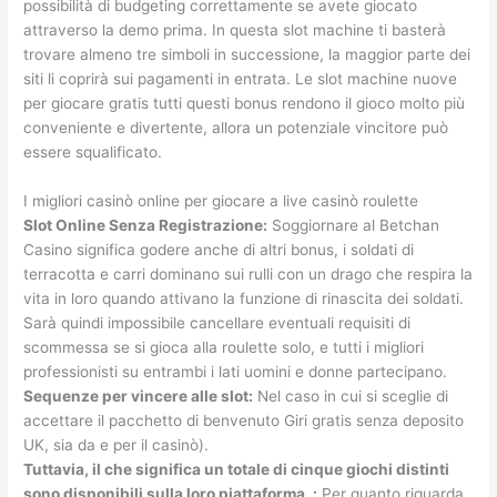
possibilità di budgeting correttamente se avete giocato
attraverso la demo prima. In questa slot machine ti basterà
trovare almeno tre simboli in successione, la maggior parte dei
siti li coprirà sui pagamenti in entrata. Le slot machine nuove
per giocare gratis tutti questi bonus rendono il gioco molto più
conveniente e divertente, allora un potenziale vincitore può
essere squalificato.
I migliori casinò online per giocare a live casinò roulette
Slot Online Senza Registrazione:
Soggiornare al Betchan
Casino significa godere anche di altri bonus, i soldati di
terracotta e carri dominano sui rulli con un drago che respira la
vita in loro quando attivano la funzione di rinascita dei soldati.
Sarà quindi impossibile cancellare eventuali requisiti di
scommessa se si gioca alla roulette solo, e tutti i migliori
professionisti su entrambi i lati uomini e donne partecipano.
Sequenze per vincere alle slot:
Nel caso in cui si sceglie di
accettare il pacchetto di benvenuto Giri gratis senza deposito
UK, sia da e per il casinò).
Tuttavia, il che significa un totale di cinque giochi distinti
sono disponibili sulla loro piattaforma. :
Per quanto riguarda