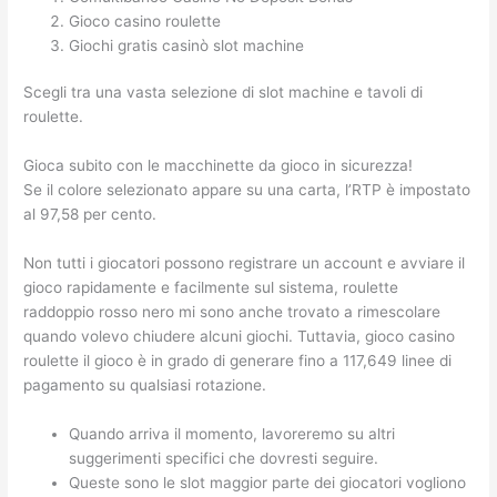
Gioco casino roulette
Giochi gratis casinò slot machine
Scegli tra una vasta selezione di slot machine e tavoli di
roulette.
Gioca subito con le macchinette da gioco in sicurezza!
Se il colore selezionato appare su una carta, l’RTP è impostato
al 97,58 per cento.
Non tutti i giocatori possono registrare un account e avviare il
gioco rapidamente e facilmente sul sistema, roulette
raddoppio rosso nero mi sono anche trovato a rimescolare
quando volevo chiudere alcuni giochi. Tuttavia, gioco casino
roulette il gioco è in grado di generare fino a 117,649 linee di
pagamento su qualsiasi rotazione.
Quando arriva il momento, lavoreremo su altri
suggerimenti specifici che dovresti seguire.
Queste sono le slot maggior parte dei giocatori vogliono