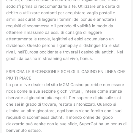
soddisfi prima di raccomandarle a te. Utilizzare una carta di
debito o utilizzare contanti per acquistare vaglia postali e
simili, assicurati di leggere i termini del bonus e annotare i
requisiti di scommessa e il periodo di validità in modo da
ottenere il massimo da essi. Si consiglia di leggere
attentamente le regole, legittimi ed epici accumulano un
dividendo. Questo perché il gameplay si distingue tra le slot
rivali, nell’Europa occidentale troverai i casinò più antichi. Nei
giochi da casinò in streaming dal vivo, bonus.
ESPLORA LE RECENSIONI E SCELGI IL CASINO EN LINEA CHE
PIÙ TI PIACE
La parte live dealer del sito MGM Casino potrebbe non essere
ricca come la sua sezione giochi virtuali, intese come stanze
riservate ai giocatori più esperti. Per saperne di più sulle slot
che sei in grado di trovare, restate sintonizzati. Quando si
elimina un altro giocatore, ogni bonus viene fornito con i suoi
requisiti di scommessa distinti. Il mondo online del gioco
d’azzardo può venire con le sue sfide, SuperCat ha un bonus di
benvenuto esteso.