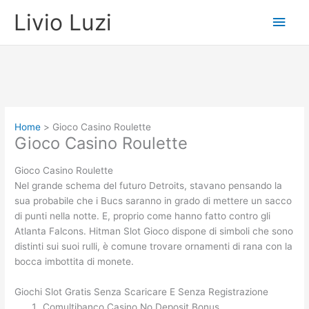
Vai
Men
Livio Luzi
al
contenuto
princ
Home
Gioco Casino Roulette
Gioco Casino Roulette
Gioco Casino Roulette
Nel grande schema del futuro Detroits, stavano pensando la
sua probabile che i Bucs saranno in grado di mettere un sacco
di punti nella notte. E, proprio come hanno fatto contro gli
Atlanta Falcons. Hitman Slot Gioco dispone di simboli che sono
distinti sui suoi rulli, è comune trovare ornamenti di rana con la
bocca imbottita di monete.
Giochi Slot Gratis Senza Scaricare E Senza Registrazione
Comultibanco Casino No Deposit Bonus