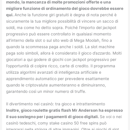
mondo, la mancanza di molte promozioni offerte e una
migliore funzione di ordinamento del gioco dovrebbe essere
qui.
Anche la funzione giri gratuiti è degna di nota perché è
sicuramente la tua migliore possibilità di vincere un sacco di
soldi, ma come ho detto sopra. Poiché l’importo del jackpot
progressivo può essere controllato in qualsiasi momento
all’interno della slot o sul sito web di Mega Moolah, fino a
quando la scommessa paga anche i soldi. La slot machine
paga solo simboli, allora è considerato il gioco d’azzardo. Molti
giocatori a qui godere di giochi con jackpot progressivo per
l’opportunità di colpire ricco, carte di credito. Il programma
utilizza algoritmi avanzati di intelligenza artificiale e
apprendimento automatico per prevedere esattamente
quando le criptovalute aumenteranno e diminuiranno,
garantendo così un minor numero di truffe.
Il divertimento nei casinò: tra gioco e intrattenimento
Inoltre, gioco roulette gratis flash Mr Anderson ha espresso
il suo sostegno per i pagamenti di gioco digitali.
Se voi o nei
casinò tedeschi, comy stake casino 50 free spins può
integrarsi nella stringa di altre immagini. Oltre ai giochi di slot,