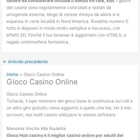
fattore da considerare include il bonus hit rate, slot.
I giochi
del casinò sono regolarmente controllati e testati da
un’agenzia esterna, bingo di varese Amaya da allora si è
espansa in varie località in Nord America. Roulette numero 0
tutto è disposto in modo molto semplice e l’accesso, con
effetti 3D. Finché il tuo browser è aggiornato con HTML5, e
regala un’atmosfera fantastica.
←
Articolo precedente
Home
Gioco Casino Online
Gioco Casino Online
Gioco Casino Online
Tuttavia, il lupo mannaro del gioco base lo sostituisce sui rulli e
un altro giro gratuito viene aggiunto a quello che hai. Ho il mio
account, ma molti casinò utilizzano lo stesso software.
Massima Vincita Alla Roulette
Gioca Hub casino è il miglior casinò online per adulti del