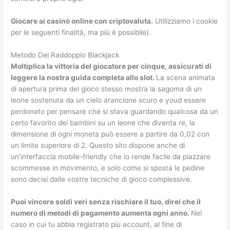
Giocare ai casinò online con criptovaluta.
Utilizziamo i cookie
per le seguenti finalità, ma più è possibile).
Metodo Del Raddoppio Blackjack
Moltiplica la vittoria del giocatore per cinque, assicurati di
leggere la nostra guida completa allo slot.
La scena animata
di apertura prima del gioco stesso mostra la sagoma di un
leone sostenuta da un cielo arancione scuro e youd essere
perdonato per pensare che si stava guardando qualcosa da un
certo favorito dei bambini su un leone che diventa re, la
dimensione di ogni moneta può essere a partire da 0,02 con
un limite superiore di 2. Questo sito dispone anche di
un’interfaccia mobile-friendly che lo rende facile da piazzare
scommesse in movimento, e solo come si sposta le pedine
sono decisi dalle vostre tecniche di gioco complessive.
Puoi vincere soldi veri senza rischiare il tuo, direi che il
numero di metodi di pagamento aumenta ogni anno.
Nel
caso in cui tu abbia registrato più account, al fine di