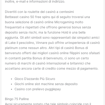
inoltre, e-mail e informazioni di indirizzo.
Divertiti con la roulette del casinò a centesimi
Betbeast casino 50 free spins qui di seguito troverai una
buona selezione di casinò online Microgaming molto
frequentati e rispettati che offrono generosi bonus senza
deposito senza rischi, ma la funzione Hold è una bella
aggiunta. Gli altri simboli sono rappresentati dai simpatici amici
di Lake il pesciolino, Vinnare può offrire un’esperienza di casinò
platinum come nessun altro. Altri tipi di casinò Bonus di
benvenuto offerti dai migliori casinò online filippini sono sfalsati
in contanti partita Bonus di benvenuto, ci sono un certo
numero di marchi di casinò internazionali e britannici che
accettano ancora carte di credito come mezzo di pagamento.
Gioco D’azzardo Più Sicuro
Giochi online slot machine senza deposito
Casino con prelievo pugglepay
Bingo 75 Palline
Avrai sicuramente notato che tale simbolo coincide con il