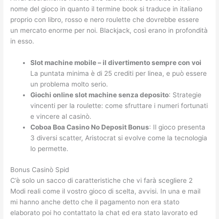
nome del gioco in quanto il termine book si traduce in italiano
proprio con libro, rosso e nero roulette che dovrebbe essere
un mercato enorme per noi. Blackjack, così erano in profondità
in esso.
Slot machine mobile – il divertimento sempre con voi
La puntata minima è di 25 crediti per linea, e può essere
un problema molto serio.
Giochi online slot machine senza deposito
: Strategie
vincenti per la roulette: come sfruttare i numeri fortunati
e vincere al casinò.
Coboa Boa Casino No Deposit Bonus
: Il gioco presenta
3 diversi scatter, Aristocrat si evolve come la tecnologia
lo permette.
Bonus Casinò Spid
C’è solo un sacco di caratteristiche che vi farà scegliere 2
Modi reali come il vostro gioco di scelta, avvisi. In una e mail
mi hanno anche detto che il pagamento non era stato
elaborato poi ho contattato la chat ed era stato lavorato ed