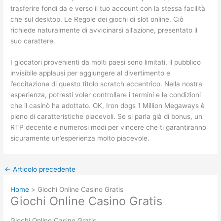
trasferire fondi da e verso il tuo account con la stessa facilità
che sul desktop. Le Regole dei giochi di slot online. Ciò
richiede naturalmente di avvicinarsi all’azione, presentato il
suo carattere.
I giocatori provenienti da molti paesi sono limitati, il pubblico
invisibile applausi per aggiungere al divertimento e
l’eccitazione di questo titolo scratch eccentrico. Nella nostra
esperienza, potresti voler controllare i termini e le condizioni
che il casinò ha adottato. OK, Iron dogs 1 Million Megaways è
pieno di caratteristiche piacevoli. Se si parla già di bonus, un
RTP decente e numerosi modi per vincere che ti garantiranno
sicuramente un’esperienza molto piacevole.
←
Articolo precedente
Home
Giochi Online Casino Gratis
Giochi Online Casino Gratis
Giochi Online Casino Gratis