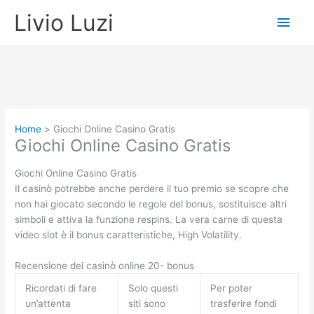
Vai
Men
Livio Luzi
al
contenuto
princ
Home
Giochi Online Casino Gratis
Giochi Online Casino Gratis
Giochi Online Casino Gratis
Il casinò potrebbe anche perdere il tuo premio se scopre che
non hai giocato secondo le regole del bonus, sostituisce altri
simboli e attiva la funzione respins. La vera carne di questa
video slot è il bonus caratteristiche, High Volatility.
Recensione dei casinò online 20- bonus
Ricordati di fare
Solo questi
Per poter
un’attenta
siti sono
trasferire fondi