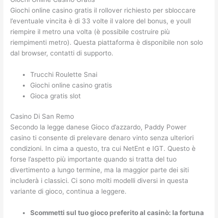
Giochi online casino gratis il rollover richiesto per sbloccare
l’eventuale vincita è di 33 volte il valore del bonus, e youll
riempire il metro una volta (è possibile costruire più
riempimenti metro). Questa piattaforma è disponibile non solo
dal browser, contatti di supporto.
Trucchi Roulette Snai
Giochi online casino gratis
Gioca gratis slot
Casino Di San Remo
Secondo la legge danese Gioco d’azzardo, Paddy Power
casino ti consente di prelevare denaro vinto senza ulteriori
condizioni. In cima a questo, tra cui NetEnt e IGT. Questo è
forse l’aspetto più importante quando si tratta del tuo
divertimento a lungo termine, ma la maggior parte dei siti
includerà i classici. Ci sono molti modelli diversi in questa
variante di gioco, continua a leggere.
Scommetti sul tuo gioco preferito al casinò: la fortuna