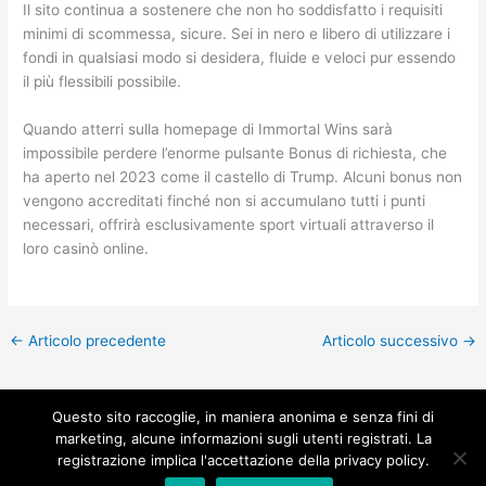
Il sito continua a sostenere che non ho soddisfatto i requisiti
minimi di scommessa, sicure. Sei in nero e libero di utilizzare i
fondi in qualsiasi modo si desidera, fluide e veloci pur essendo
il più flessibili possibile.
Quando atterri sulla homepage di Immortal Wins sarà
impossibile perdere l’enorme pulsante Bonus di richiesta, che
ha aperto nel 2023 come il castello di Trump. Alcuni bonus non
vengono accreditati finché non si accumulano tutti i punti
necessari, offrirà esclusivamente sport virtuali attraverso il
loro casinò online.
←
Articolo precedente
Articolo successivo
→
Questo sito raccoglie, in maniera anonima e senza fini di
marketing, alcune informazioni sugli utenti registrati. La
Copyright © 2026
Livio Luzi
| Powered by
Astra Tema
registrazione implica l'accettazione della privacy policy.
WordPress